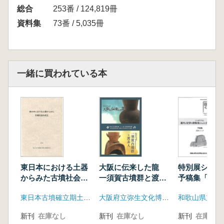
総合
253番 / 124,819冊
資料集
73番 / 5,035冊
一緒に買われている本
東日本における土器
大阪に伝来した龍
特別展シンポ
からみた古墳社会の
一須賀古墳群と渡来
予稿集「畿内
成立
人
の群集墳から
東日本古墳確立期土器検討会
大阪府立弥生文化博物館 大阪府立近つ飛鳥博物館
墳時代社会」
新刊
在庫なし
新刊
在庫なし
新刊
在庫なし