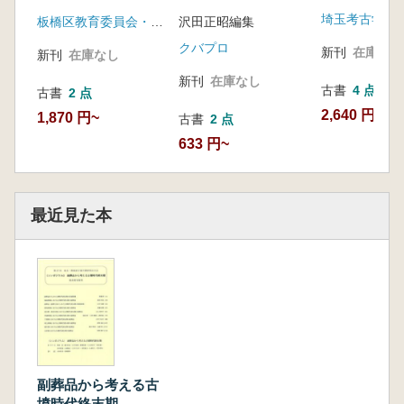
浜 縄文前期
考古科学
埼玉考古学会
器群にみる系
板橋区教育委員会・豊島区教育委員会
沢田正昭編集
流の実態
クバプロ
新刊
在庫なし
新刊
在庫なし
新刊
在庫なし
古書
4 点
古書
2 点
2,640 円~
1,870 円~
古書
2 点
633 円~
最近見た本
副葬品から考える古
墳時代終末期