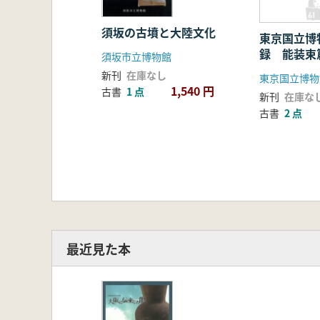
須坂の古墳と大陸文化
東京国立博
録 能装束
須坂市立博物館
新刊
在庫なし
東京国立博物
1,540 円
古書
1 点
新刊
在庫な
古書
2 点
最近見た本