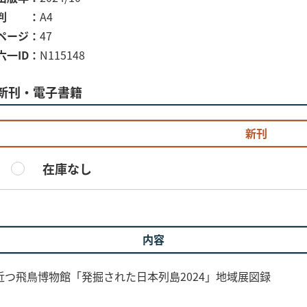
判
A4
ページ
47
六一ID
N115148
新刊・電子書籍
新刊
在庫なし
内容
つ飛鳥博物館「発掘された日本列島2024」地域展図録