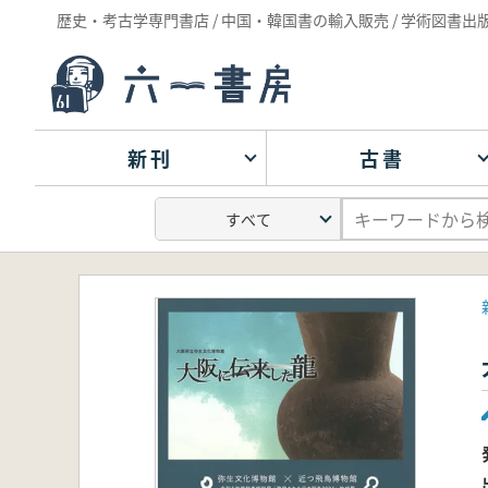
歴史・考古学専門書店 / 中国・韓国書の輸入販売 / 学術図書出
新刊
古書