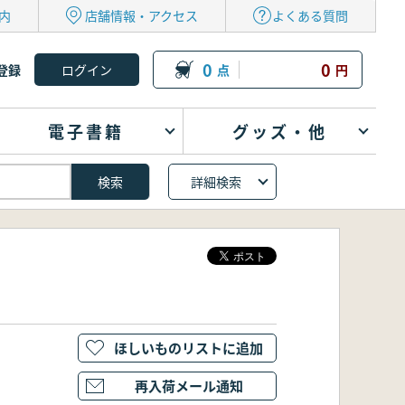
内
店舗情報・アクセス
よくある質問
0
0
登録
点
円
電子書籍
グッズ・他
詳細検索
ほしいものリストに追加
再入荷メール通知