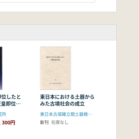
即位したと
東日本における土器から
天皇即位
みた古墳社会の成立
究所
東日本古墳確立期土器検討会
300円
新刊
在庫なし
上