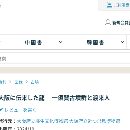
ご利用案
版
新規会員
中国書
韓国書
新刊
図録
古墳
大阪に伝来した龍 一須賀古墳群と渡来人
レビューを書く
発行元
大阪府立弥生文化博物館 大阪府立近つ飛鳥博物館
出版年
2024/10