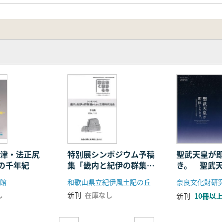
会津・法正尻
特別展シンポジウム予稿
聖武天皇が
の千年紀
集「畿内と紀伊の群集墳
き。 聖武
からよむ古墳時代社会」
1300年記念
館
和歌山県立紀伊風土記の丘
奈良文化財研
し
新刊
在庫なし
新刊
10冊以