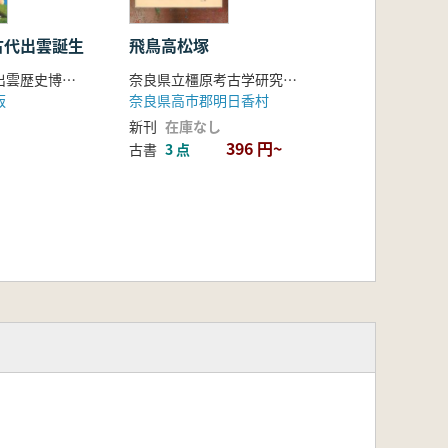
古代出雲誕生
飛鳥高松塚
島根県立古代出雲歴史博物館 編
奈良県立橿原考古学研究所 編
版
奈良県高市郡明日香村
新刊
在庫なし
396 円~
古書
3 点