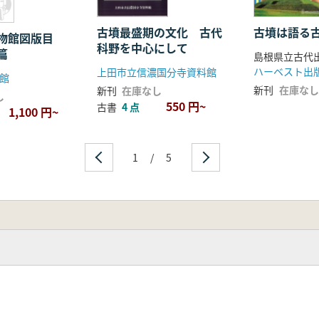
古墳最盛期の文化 古代
古墳は語る
物館図版目
科野を中心にして
篇
ハーベスト出
上田市立信濃国分寺資料館
館
新刊
在庫なし
新刊
在庫なし
し
550 円~
古書
4 点
1,100 円~
1
/
5