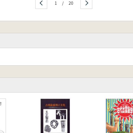
1
/
20
物
録