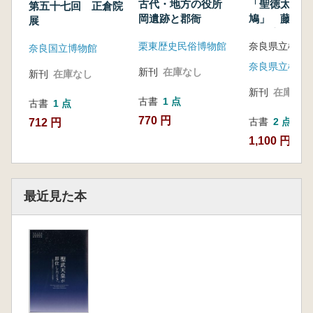
古代・地方の役所
「聖徳太子と
第五十七回 正倉院
岡遺跡と郡衙
鳩」 藤ノ木
展
法隆寺をめぐ
栗東歴史民俗博物館
と
奈良国立博物館
新刊
在庫なし
新刊
在庫なし
新刊
在庫なし
古書
1 点
古書
1 点
770 円
古書
2 点
712 円
1,100 円~
最近見た本