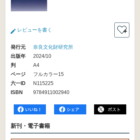
レビューを書く
＋
発行元
奈良文化財研究所
出版年
2024/10
判
A4
ページ
フルカラー15
六一ID
N115225
ISBN
9784911002940
新刊・電子書籍