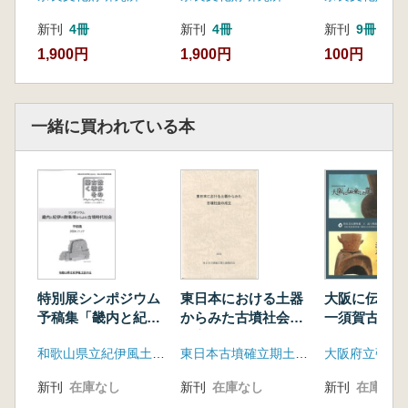
新刊
4冊
新刊
4冊
新刊
9冊
1,900円
1,900円
100円
一緒に買われている本
特別展シンポジウム
東日本における土器
大阪に伝来
予稿集「畿内と紀伊
からみた古墳社会の
一須賀古墳群
の群集墳からよむ古
成立
人
和歌山県立紀伊風土記の丘
東日本古墳確立期土器検討会
墳時代社会」
新刊
在庫なし
新刊
在庫なし
新刊
在庫なし