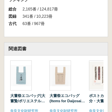
総合
2,165番 / 124,817冊
図録
341番 / 10,223冊
古代
63番 / 967冊
関連図書
大嘗祭エコバッグ(大
大嘗祭エコバッグ
ポストカード
嘗贄/ポリエステル
(Items for Daijosai/
分・大嘗贄、
100%)
再生コットン100%)
40%)
奈良文化財研究所
奈良文化財研究所
奈良文化財研