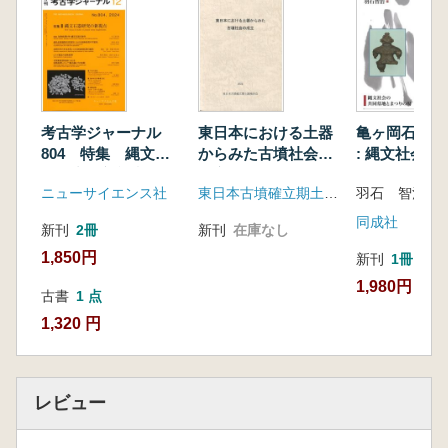
跡第30次調査を中心に―(長谷川 桃子)
三重津海軍所跡(中野 充)
4 近代
金山水車(轟精練所)跡(前迫 亮一)
三池炭鉱と関連施設(森井 啓次)
考古学ジャーナル
東日本における土器
亀ヶ岡石器時
九州大学食器(谷 直子・田尻 義了)
804 特集 縄文石
からみた古墳社会の
: 縄文社会の
海軍築城航空基地と稲童掩体(山口 裕)
器研究の新視点
成立
地とまつりの
ニューサイエンス社
東日本古墳確立期土器検討会
羽石 智治 著
同成社
新刊
2冊
新刊
在庫なし
1,850円
新刊
1冊
1,980円
古書
1 点
1,320 円
レビュー