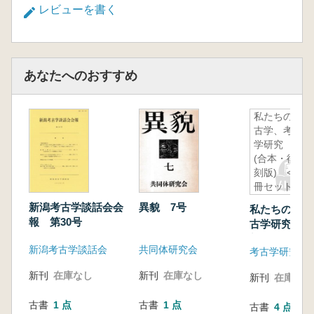
レビューを書く
あなたへのおすすめ
私たちの考
古学、考古
学研究
(合本・復
刻版) <2
冊セット>
新潟考古学談話会会
異貌 7号
私たちの考古
報 第30号
古学研究 (
刻版) <2冊
新潟考古学談話会
共同体研究会
新刊
在庫なし
新刊
在庫なし
新刊
在庫なし
古書
1 点
古書
1 点
古書
4 点