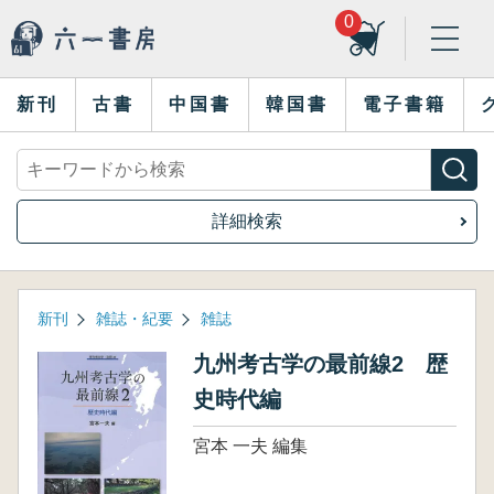
0
新刊
古書
中国書
韓国書
電子書籍
詳細検索
新刊
雑誌・紀要
雑誌
九州考古学の最前線2 歴
史時代編
宮本 一夫 編集