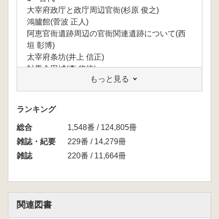
大宰府政庁と政庁周辺官衙(杉原 俊之)
鴻臚館(菅波 正人)
阿恵官衙遺跡周辺の官衙関連遺跡について(西
垣 彰博)
太宰府条坊(井上 信正)
対馬金田城(森 悠統)
もっと見る
大野城(宮地 聡一郎)
基肄城(中島 恒次郎)
大宰府外郭線(吉田 東明)
ランキング
元岡・桑原遺跡群の製錬炉(長家 伸)
総合
喜界島城久遺跡の調査成果と課題(島袋 未樹)
1,548番 / 124,805冊
8～9世紀の水害遺跡(坂上 康俊)
雑誌・紀要
229番 / 14,279冊
島津荘成立拠点地域における平安時代の考古学
雑誌
220番 / 11,664冊
的調査研究の現状(桒畑 光博)
2 中世
発掘調査からみた中世博多の変遷(田上勇一郎)
博多遺跡群出土の中世初頭港湾遺構(大庭 康時)
関連図書
箱崎遺跡(中尾 祐太)