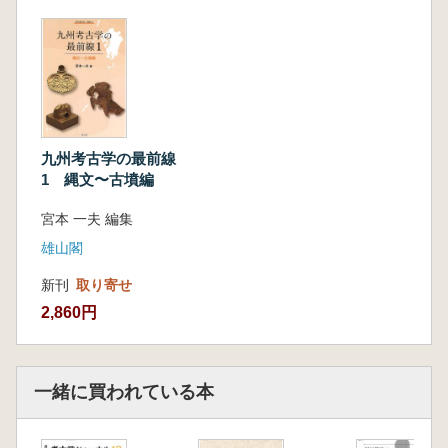
元寇防塁跡(福永 将大)
鷹島海底遺跡(池田 榮史)
竹松遺跡(川畑 敏則)
九州・南島出土の高麗陶器(主税 英徳)
九州の板碑(原田 昭一)
北部九州の山城(岡寺 良)
九州南部三国の中世城館跡(吉本 正典)
九州考古学の最前線
芦屋釜―中世の鋳造技術復元の取り組み―(新
1 縄文〜古墳編
郷 英弘)
宮本 一夫 編集
大友館(五十川 雄也)
3 近世
雄山閣
九州のキリシタン墓(田中 裕介)
新刊
取り寄せ
小倉城(佐藤 浩司)
2,860円
中津城(浦井 直幸)
豊後府内城(木村 幾多郎)
杵築城跡(国史跡)(吉田 和彦)
近世柳川城下町遺跡の調査と課題(堤 伴治)
一緒に買われている本
古高取内ヶ磯窯跡(岸本 圭)
近世城下町における鉄器生産―久留米城下町遺