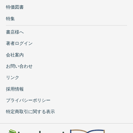
世界文化遺産五箇山の地域開発と観光 宮
特価図書
村 光治…131
特集
G【民俗・宗教】
民俗学への誘い ―越中に「豆植え棒」を求め
書店様へ
て― 森 俊…136
著者ログイン
庶民の生活史 加藤 享子…139
石仏研究と郷土史 尾田 武雄…142
会社案内
浄土真宗と民俗 高谷 純夫…145
お問い合わせ
H【郷土文学・図書館】
リンク
郷土文学に魅惑されて 立野 幸雄…148
富山の文学に興味を持つ若い友人へ 近藤
採用情報
周吾…150
プライバシーポリシー
一図書館職員の書誌づくり 太田 久夫…
157
特定商取引に関する表示
図書館運動の歴史 参納 哲郎…159
図書館と郷土史について 土井 修…160