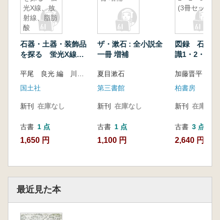
光X線、放
(3冊セット)
D【中世・近世】
射線、脂肪
酸
越中中世史考察の留意点 久保 尚文…68
私の城館研究 ―歴史的環境を残すために
石器・土器・装飾品
ザ・漱石 : 全小説全
図録 石器の
— 高岡 徹…71
を探る 蛍光X線、
一冊 増補
識1・2・3 
加賀藩十村名調査から学ぶ 保科 齊彦…75
放射線、脂肪酸
ト)
平尾 良光 編 川岸 良二 編
夏目漱石
港町と置き米に関する研究 勝山 敏一…77
移民雑感 千秋 謙治…79
国土社
第三書館
柏書房
「黒部の古文書を読む会」と愛本刎橋 朝
新刊
在庫なし
新刊
在庫なし
新刊
在庫なし
倉 景之…81
文政元年(一八一八)の生地村絵図(田村家文書)
古書
1 点
古書
1 点
古書
3 点
にみる清水 永井 宗聖…83
1,650 円
1,100 円
2,640 円~
古文書・古記録から「むかし」を「いま」に生
かす 原田真由美…85
E【近現代】
最近見た本
「明治三年の富山藩合寺事件」 栗三 直
隆…94
「裏日本」都市・富山の博覧会 ―一九三六