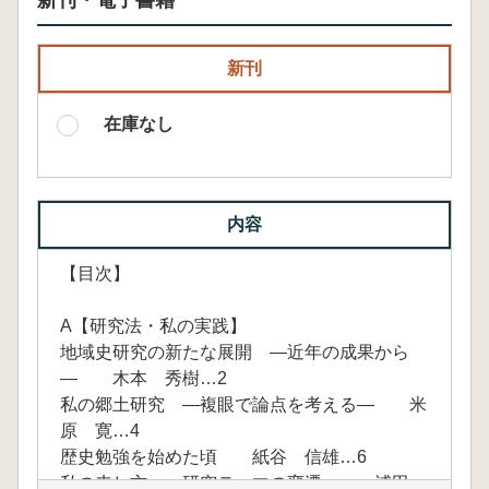
新刊・電子書籍
新刊
在庫なし
内容
【目次】
A【研究法・私の実践】
地域史研究の新たな展開 ―近年の成果から
― 木本 秀樹…2
私の郷土研究 ―複眼で論点を考える― 米
原 寛…4
歴史勉強を始めた頃 紙谷 信雄…6
私の来し方 ―研究テーマの変遷― 浦田