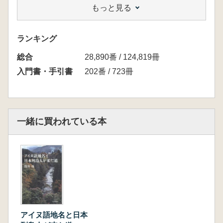
もっと見る
正吉…8
「日文悠的」研究法について 仙石 正三…
11
ランキング
郷土史に学ぶ 中明 文男…13
総合
地域史のもつ意味 城岡 朋洋…14
28,890番 / 124,819冊
史料取材のブレイクスルーと工学の視点から見
入門書・手引書
202番 / 723冊
た歴史 貴堂 巌…16
現在は過去を背負い ―カイコを通して―
橋本 哲…19
地域を超えて 時代に開く 向井 嘉之…21
一緒に買われている本
過去を学んで未来へ―側面協力の一例として
― 松本 弘行…24
私の郷土研究 ―資料を読む、現場に立つ
― 大村 歌子…25
私の郷土研究 浅生 幸子…27
私にとっての「郷土研究」 安カ川恵子…29
私の郷土史遍歴 内島 宏和…32
アイヌ語地名と日本