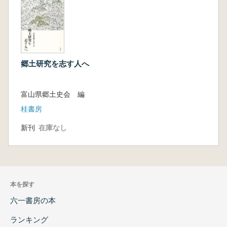
年開催富山市主催日満産業大博覧会について
― 尾島 志保…96
加越線から得た「縁」 木本 尚志…99
校章行脚 校章は地域の伝承文化財? 松
井 和子…101
郷土研究を志す人へ
私の郷土研究「富山県内における旧集落営の火
葬施設について」 布村 徹…106
富山県郷土史会 編
木間さんとの思い出 澤田 純三…108
桂書房
F【地名・地域研究】
新刊
在庫なし
「地名」から郷土を知る楽しさ 中葉 博
文…112
地名研究への誘い 竹島 慎二…114
地理研究への誘い 須山 盛彰…117
地域研究の思い出 山田 時夫…125
本を探す
私の郷土研究 伊東 眞…127
六一書房の本
神通川流域の人々とくらし 五十嵐俊子…
129
ランキング