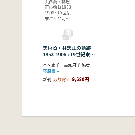
美術商・林忠
正の軌跡1853-
1906 : 19世紀
末パリと明治
日本とに引き
裂かれて
美術商・林忠正の軌跡
1853-1906 : 19世紀末パ
リと明治日本とに引き裂
木々康子 高頭麻子 編著
かれて
藤原書店
9,680円
新刊
取り寄せ