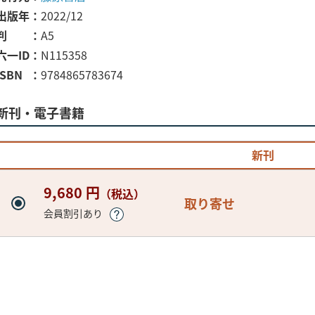
出版年
2022/12
判
A5
六一ID
N115358
ISBN
9784865783674
新刊・電子書籍
新刊
9,680 円
（税込）
取り寄せ
会員割引あり