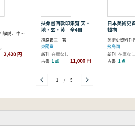
扶桑書画款印集覧 天・
日本美術史資
地・玄・黄 全4冊
輯揃
宮脇剛三[ほか]解説 、中野楚溪編纂、中野藝術院写真
須原畏三 著
美術史資料刊
東陽堂
飛鳥園
し
2,420 円
新刊
在庫なし
新刊
在庫なし
11,000 円
古書
1 点
古書
1 点
1
/
5