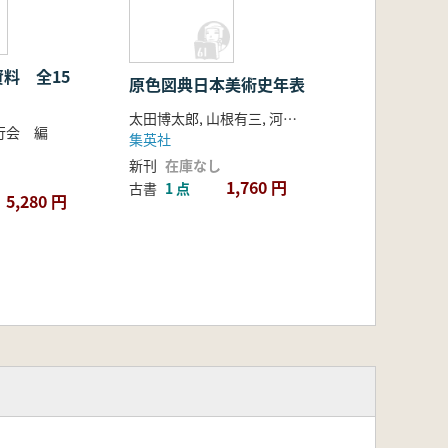
料 全15
原色図典日本美術史年表
太田博太郎, 山根有三, 河北倫明監修
行会 編
集英社
新刊
在庫なし
1,760 円
古書
1 点
5,280 円