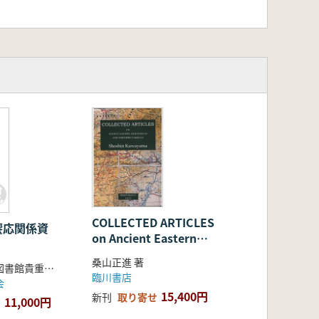
COLLECTED ARTICLES
饗応関係資
on Ancient Eastern
Afghanistan and
桑山正進 著
岡山大学附属図書館貴重資料刊行推進会 編
Northern Pakistan
臨川書店
会
15,400円
新刊
取り寄せ
11,000円