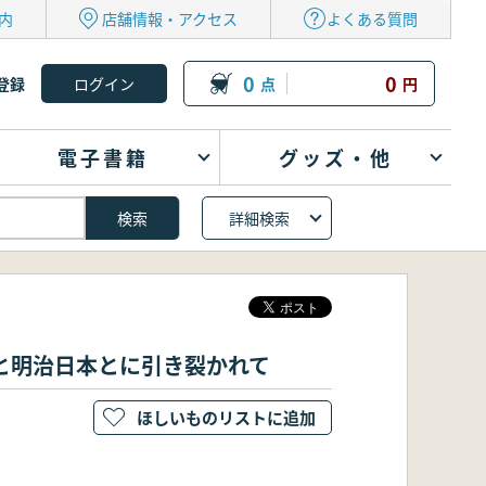
内
店舗情報・アクセス
よくある質問
0
0
登録
点
円
電子書籍
グッズ・他
詳細検索
パリと明治日本とに引き裂かれて
ほしいものリストに追加