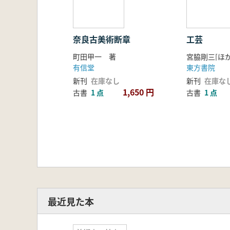
奈良古美術断章
工芸
町田甲一 著
有信堂
東方書院
新刊
在庫なし
新刊
在庫な
1,650 円
古書
1 点
古書
1 点
最近見た本