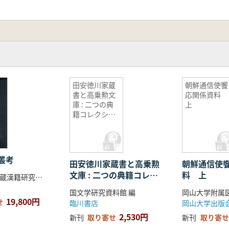
田安徳川家蔵
朝鮮通信使饗
書と高乗勲文
応関係資料
庫 : 二つの典
上
籍コレクショ
ン
叢考
田安徳川家蔵書と高乗勲
朝鮮通信使
文庫 : 二つの典籍コレク
料 上
宮内庁書陵部蔵漢籍研究会 編著
ション
国文学研究資料館 編
19,800円
せ
臨川書店
岡山大学出版
2,530円
新刊
取り寄せ
新刊
取り寄せ