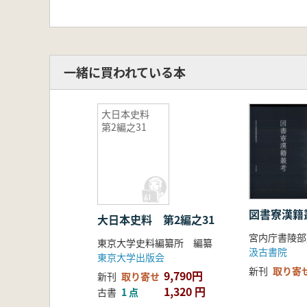
一緒に買われている本
大日本史料
第2編之31
図書寮漢籍
大日本史料 第2編之31
東京大学史料編纂所 編纂
汲古書院
東京大学出版会
新刊
取り寄
9,790円
新刊
取り寄せ
1,320 円
古書
1 点