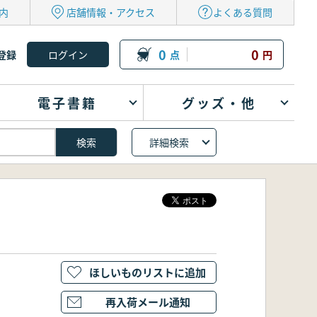
内
店舗情報・アクセス
よくある質問
0
0
登録
点
円
電子書籍
グッズ・他
詳細検索
ほしいものリストに追加
再入荷メール通知