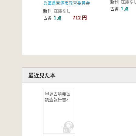
新刊
在庫な
兵庫県宝塚市教育委員会
古書
1 点
新刊
在庫なし
712 円
古書
1 点
最近見た本
甲塚古墳発掘
調査報告書3