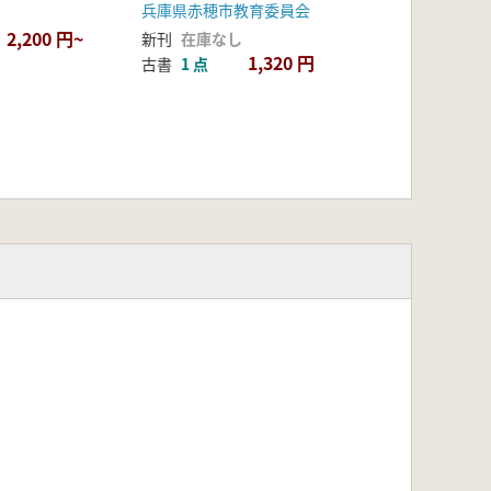
兵庫県赤穂市教育委員会
2,200 円~
新刊
在庫なし
1,320 円
古書
1 点