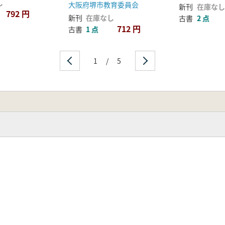
し
大阪府堺市教育委員会
新刊
在庫なし
792 円
新刊
在庫なし
古書
2 点
712 円
古書
1 点
1
/
5