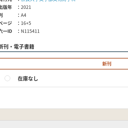
出版年
2021
判
A4
ページ
16+5
六一ID
N115411
新刊・電子書籍
新刊
在庫なし