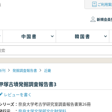
ご利用案
版
新規会員
中国書
韓国書
新刊
発掘調査報告書
近畿
甲塚古墳発掘調査報告書3
レビューを書く
シリーズ
奈良大学考古学研究室調査報告書第26冊
発行元
奈良大学文学部文化財学科