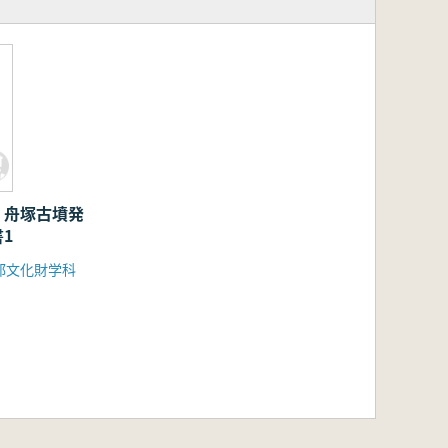
・舟塚古墳発
1
部文化財学科