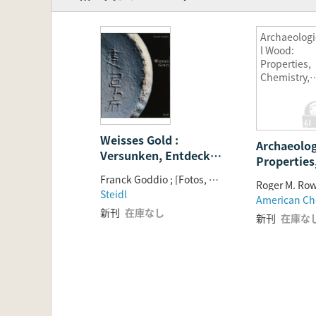
Archaeologi
l Wood:
Properties,
Chemistry,
and
Preservatio
Weisses Gold :
Archaeolog
Versunken, Entdeckt,
Properties
Geborgen
Chemistry,
Franck Goddio ; [Fotos, Dirk Reinartz]
Preservati
Steidl
新刊
在庫なし
新刊
在庫な