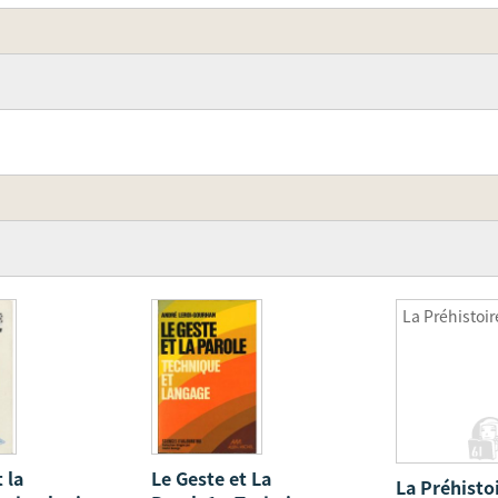
La Préhistoir
 la
Le Geste et La
La Préhisto