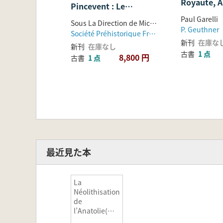
Royaute, A
Pincevent : Le
et Civilisa
Campement
Paul Garelli
Sous La Direction de Michèle Julien Et Claudine Karlin ; Auteurs, Gisèle Allenet de Ribemont ... [et al.] ; Traduction du Résumé, Estelle Bougard
Magdalénien Du
P. Geuthner
Société Préhistorique Française
Niveau IV20
新刊
在庫な
新刊
在庫なし
古書
1 点
8,800 円
古書
1 点
最近見た本
La
Néolithisation
de
l’Anatolie(ア
ナトリアの新