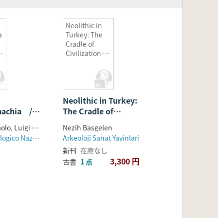
/
Neolithic in
a
Turkey: The
Cradle of
l
Civilization :
冊
New
Discoveries
Plates and
Text (トルコの
 /
Neolithic in Turkey:
新石器時代 文
明揺籃の地:新
machia /
The Cradle of
発見 図版、
el vaso
Civilization : New
本文)2冊セッ
Valeria Sampaolo, Luigi Spina
Nezih Basgelen
Discoveries Plates
ト
Museo Archeologico Nazionale di Napoli
Arkeoloji Sanat Yayinlari
and Text (トルコの新石
新刊
在庫なし
器時代 文明揺籃の地:新
3,300 円
古書
1 点
発見 図版、本文)2冊セ
ット