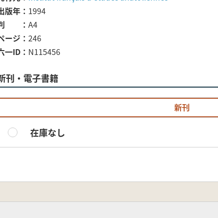
出版年
1994
判
A4
ページ
246
六一ID
N115456
新刊・電子書籍
新刊
在庫なし