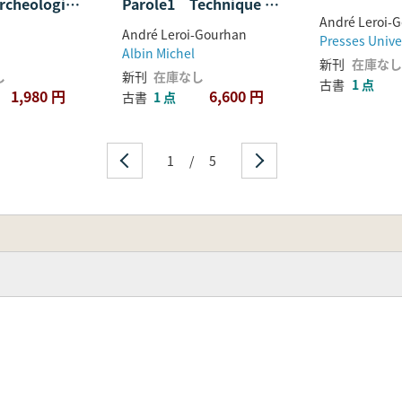
rcheologie
Parole1 Technique et
André Leroi-
tion
Langage
André Leroi-Gourhan
Albin Michel
新刊
在庫なし
し
新刊
在庫なし
古書
1 点
1,980 円
6,600 円
古書
1 点
1
/
5