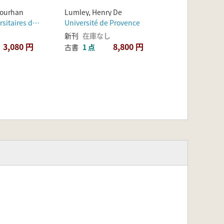
Gourhan
Lumley, Henry De
Presses Universitaires de France
Université de Provence
新刊
在庫なし
3,080 円
8,800 円
古書
1 点