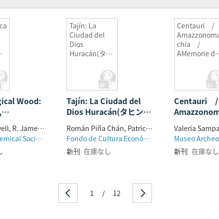
ca
Tajín: La
Centauri 
Ciudad del
Amazzonom
Dios
chia /
Huracán(タヒ
AMemorie de
ン:暴風の神の
vaso blu 3
n
都市)
揃
ical Wood:
Tajín: La Ciudad del
Centauri
,
Dios Huracán(タヒン:
Amazzono
 and
暴風の神の都市)
AMemorie d
Roger M. Rowell, R. James Barbour, American Chemical Society. Meeting
Román Piña Chán, Patricia Castillo Peña
on
blu 3冊揃
American Chemical Society
Fondo de Cultura Económica
し
新刊
在庫なし
新刊
在庫なし
1
/
12