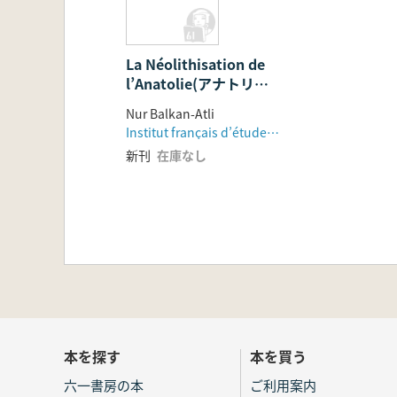
石器時代)
La Néolithisation de
l’Anatolie(アナトリア
の新石器時代)
Nur Balkan-Atli
Institut français d’études anatoliennes
新刊
在庫なし
本を探す
本を買う
六一書房の本
ご利用案内