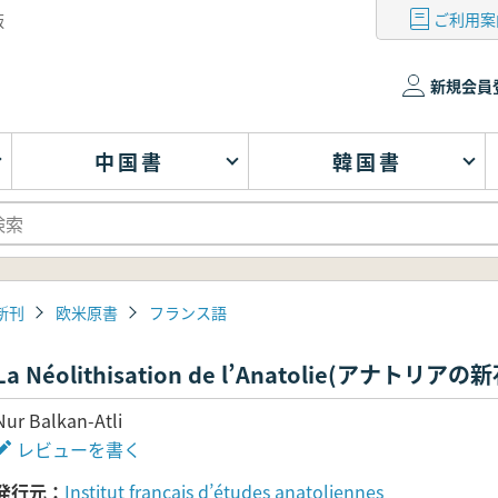
ご利用案
版
新規会員
中国書
韓国書
新刊
欧米原書
フランス語
La Néolithisation de l’Anatolie(アナトリア
Nur Balkan-Atli
レビューを書く
発行元
Institut français d’études anatoliennes