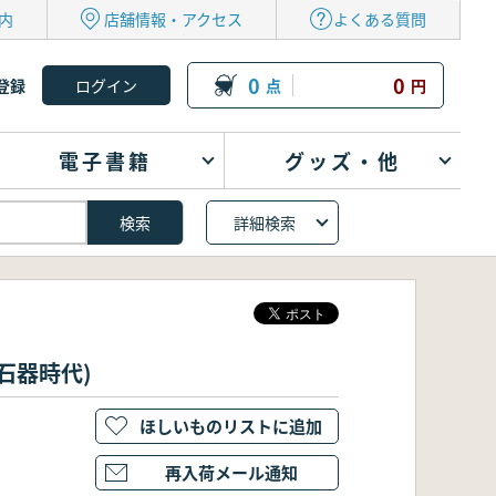
内
店舗情報・アクセス
よくある質問
0
0
登録
点
円
電子書籍
グッズ・他
詳細検索
の新石器時代)
ほしいものリストに追加
再入荷メール通知