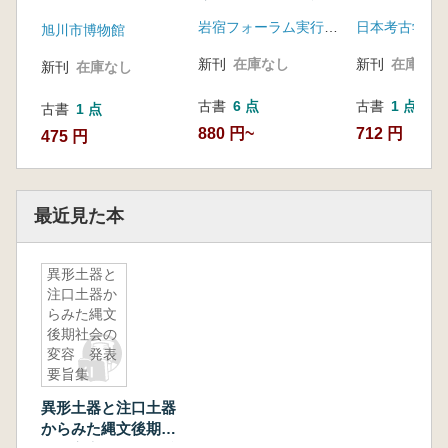
広がり 武井遺跡発
集成2(秋田
岩宿フォーラム実行委員会
掘60周年
県、山形県、
旭川市博物館
県、新潟県)
新刊
在庫なし
新刊
在庫なし
新刊
在庫なし
古書
6 点
古書
1 点
古書
1 点
880 円~
712 円
475 円
最近見た本
異形土器と
注口土器か
らみた縄文
後期社会の
変容 発表
要旨集
異形土器と注口土器
からみた縄文後期社