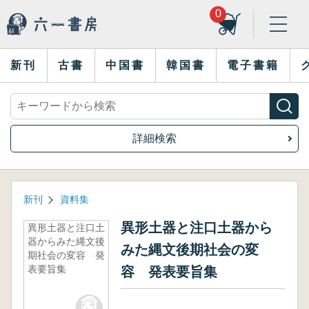
0
新刊
古書
中国書
韓国書
電子書籍
詳細検索
新刊
資料集
異形土器と注口土器から
異形土器と注口土
器からみた縄文後
みた縄文後期社会の変
期社会の変容 発
表要旨集
容 発表要旨集