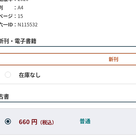
判
A4
ページ
15
六一ID
N115532
新刊・電子書籍
新刊
在庫なし
古書
普通
660 円
（税込）