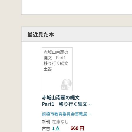
最近見た本
赤城山南麓の
縄文 Part1
移り行く縄文
土器
赤城山南麓の縄文
Part1 移り行く縄文土
器
前橋市教育委員会事務局文化財保護課
新刊
在庫なし
660 円
古書
1 点