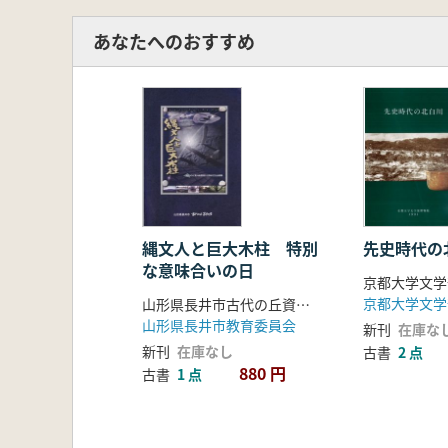
あなたへのおすすめ
縄文人と巨大木柱 特別
先史時代の
な意味合いの日
京都大学文学
山形県長井市古代の丘資料館
山形県長井市教育委員会
新刊
在庫な
新刊
在庫なし
古書
2 点
880 円
古書
1 点