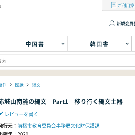
ご利用案
版
新規会員
中国書
韓国書
新刊
図録
縄文
赤城山南麓の縄文 Part1 移り行く縄文土器
レビューを書く
発行元
前橋市教育委員会事務局文化財保護課
出版年
2020