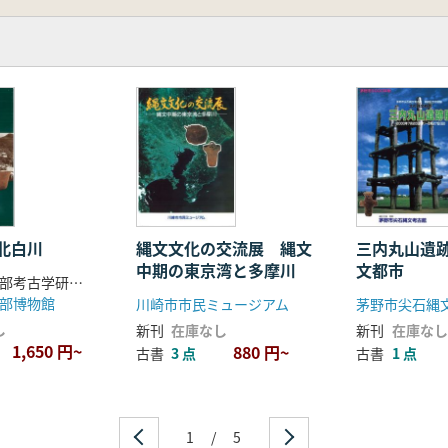
北白川
縄文文化の交流展 縄文
三内丸山遺
中期の東京湾と多摩川
文都市
京都大学文学部考古学研究室 京都大学埋蔵文化財研究センター 編
部博物館
川崎市市民ミュージアム
茅野市尖石縄
し
新刊
在庫なし
新刊
在庫なし
1,650 円~
880 円~
古書
3 点
古書
1 点
1
/
5