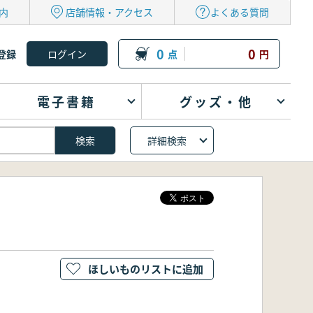
内
店舗情報・アクセス
よくある質問
0
0
登録
点
円
電子書籍
グッズ・他
詳細検索
ほしいものリストに追加