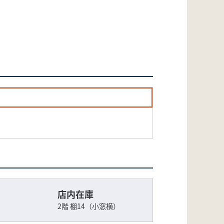
店内在庫
2階 棚14（小窓横）