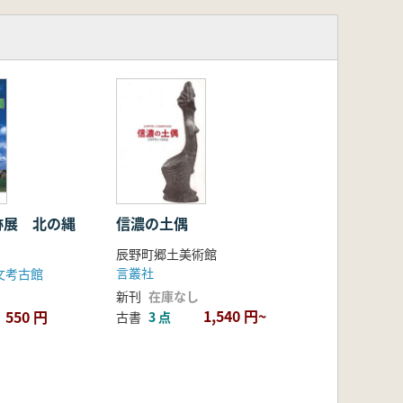
跡展 北の縄
信濃の土偶
辰野町郷土美術館
言叢社
文考古館
新刊
在庫なし
1,540 円~
550 円
古書
3 点