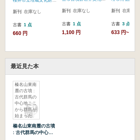
新刊
在庫なし
新刊
在庫なし
新刊
在庫なし
古書
1 点
古書
3 点
古書
1 点
1,100 円
633 円~
660 円
最近見た本
榛名山東南
麓の古墳 :
古代群馬の
中心地ここ
から群馬が
始まった
榛名山東南麓の古墳
: 古代群馬の中心地
ここから群馬が始ま