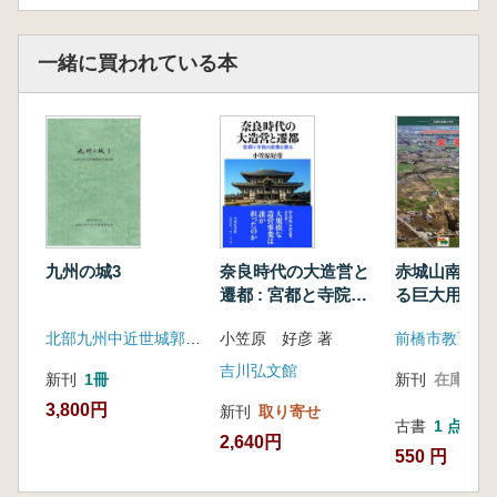
一緒に買われている本
九州の城3
奈良時代の大造営と
赤城山南麓を
遷都 : 宮都と寺院の
る巨大用水路
実像を探る
跡 女堀
北部九州中近世城郭研究会
小笠原 好彦 著
前橋市教育委
吉川弘文館
新刊
1冊
新刊
在庫なし
3,800円
新刊
取り寄せ
古書
1 点
2,640円
550 円