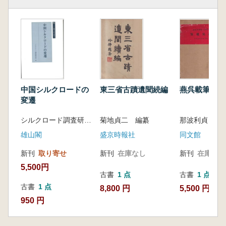
中国シルクロードの
東三省古蹟遺聞続編
燕呉載筆
変遷
シルクロード調査研究所 編
菊地貞二 編纂
那波利貞 著
雄山閣
盛京時報社
同文館
新刊
取り寄せ
新刊
在庫なし
新刊
在庫なし
5,500円
古書
1 点
古書
1 点
古書
1 点
8,800 円
5,500 円
950 円