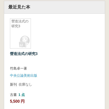
最近見た本
營造法式の
研究3
營造法式の研究3
竹島卓一著
中央公論美術出版
新刊
在庫なし
古書
1 点
5,500 円