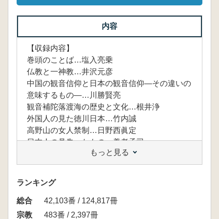
内容
【収録内容】
巻頭のことば…塩入亮乗
仏教と一神教…井沢元彦
中国の観音信仰と日本の観音信仰―その違いの
意味するもの―…川勝賢亮
観音補陀落渡海の歴史と文化…根井浄
外国人の見た徳川日本…竹内誠
高野山の女人禁制…日野西眞定
日本人の見失ったもの…養老孟司
もっと見る
空海請雨伝承と醍醐寺…藪元晶
京都のお盆(精霊迎え)と閻魔信仰…井阪康二
神仙思想と日本文化―正倉院宝物にみる神仙世
ランキング
界を中心に―…井口喜晴
総合
縁起かつぎ厄除・厄はらい―民俗信仰を読み解
42,103番 / 124,817冊
く―…新谷尚紀
宗教
483番 / 2,397冊