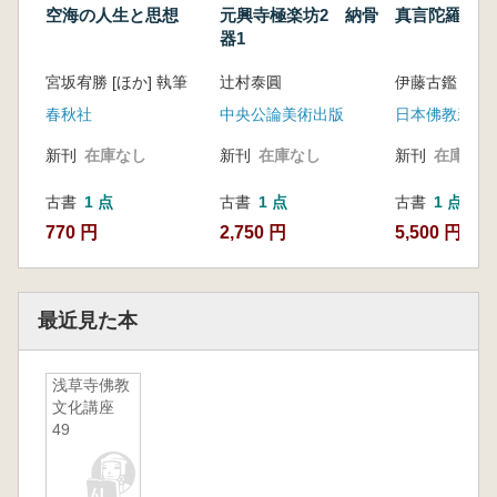
空海の人生と思想
元興寺極楽坊2 納骨
真言陀羅尼の
器1
宮坂宥勝 [ほか] 執筆
辻村泰圓
伊藤古鑑 著
春秋社
中央公論美術出版
日本佛教新聞
新刊
在庫なし
新刊
在庫なし
新刊
在庫なし
古書
1 点
古書
1 点
古書
1 点
770 円
2,750 円
5,500 円
最近見た本
浅草寺佛教
文化講座
49