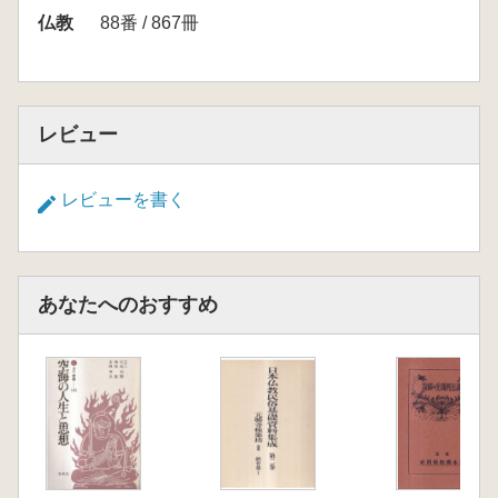
印と「鬼は外」の起源―古代寺院の正月行事
仏教
88番 / 867冊
―…松尾恒一
天平の僧にみる明と暗…根本誠二
レビュー
レビューを書く
あなたへのおすすめ