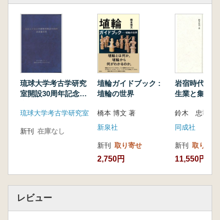
実験、経験、体験
実験的思考の芽生え
好奇心として始まった模造
実験考古学の始まり
ジョン・コールズの実験考古学
生活実験というもの
ルイス・ビンフォードの実験考古学
琉球大学考古学研究
埴輪ガイドブック :
岩宿時代日本
中範囲として考える
室開設30周年記念論
埴輪の世界
生業と集落
ジャック・ペレグランの経験
文集
科学の衣を着たでっちあげか
琉球大学考古学研究室
橋本 博文 著
鈴木 忠司 著
できない「再現」と「復元」
新泉社
同成社
新刊
在庫なし
誤った実験の例
民族誌を確かめ、仮説を強める
新刊
取り寄せ
新刊
取り寄せ
「痕跡」を読む力を鍛えよう
2,750円
11,550円
模造して過去に迫ろう
ルール違反をした複製家たち
前提が危ない
レビュー
第5章 実験の枠組みを考える
科学的実験の始まり