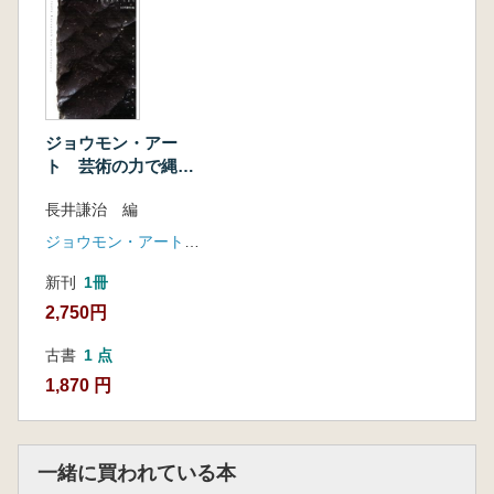
北米先住民の民族誌
石器作りの多様な技術
民族誌にみる技術の衰退
エスキモーの押圧剥離具
最後の「野生インディアン」・イシ
ジョウモン・アー
驚異の発見・アイスマン
ト 芸術の力で縄文
アイスマンの落とし物
を伝える
長井謙治 編
メソアメリカの石刃づくり
アボリジニの民族誌
ジョウモン・アートプロジェクト実行委員会
オーストラリアの石器づくり
新刊
1冊
ニューギニア高地人の石器づくり
2,750円
火で石を操る人たち
産業としての石器づくり
古書
1 点
伝統の創出
1,870 円
民族誌の向こう側を知る
穴のあいた不完全な知識として
第4章 何のために石器を作るのか?
一緒に買われている本
考古学における実験とは?