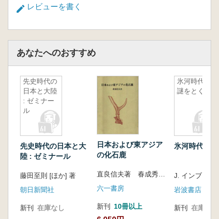
レビューを書く
実験考古学の類型学
ラボ実験の強みと弱み
フィールド実験というもの
再現性について
あなたへのおすすめ
仮説と検証
ラボ実験とフィールド実験
実験考古学を分けてみる
先史時代の
氷河時代の
第6章 実験の考え方を学ぼう
日本と大陸
謎をとく
: ゼミナー
類推の方法
ル
構造的類似を探す
実験の構造―科学的方法論の確立を目指して
民族誌が教える石斧の効能
日本および東アジア
先史時代の日本と大
氷河時代の謎
ふたたび民族誌を検証する
の化石鹿
陸 : ゼミナール
フィールド実験の推論構造
仮説形成における注意点
直良信夫著 春成秀爾編 直良信夫論文刊行会
藤田至則 [ほか] 著
アブダクション
六一書房
朝日新聞社
岩波書店
仮説を検証する
新刊
10冊以上
実験における統制の意義
新刊
在庫なし
新刊
在庫なし
ラボかフィールドか