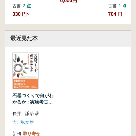
6,050円
古書
2 点
古書
1 点
科学的方法論の採用
330 円~
704 円
実験をデザインする
実験の落とし穴
熟練者の声に注意しよう
制御できない石器づくり
最近見た本
あなたに実験の技能はあるか?
記録を残そう
民族誌とうまく付き合おう
実験のガイドライン
考古学的実験レポートを作るには?
第7章 実験で分かってきたこと
技術を探る打撃と押圧
技術を探る―研磨と穿孔
石器づくりで何がわ
かるか : 実験考古学
石の割れが予測できるか
教本
イレギュラーに割れる石に挑む
長井 謙治 著
偶然か必然か、偉大な発明か
吉川弘文館
熱処理の謎を解く
水処理とは何か
新刊
取り寄せ