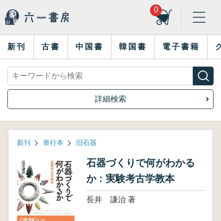
0
新刊
古書
中国書
韓国書
電子書籍
詳細検索
新刊
単行本
旧石器
石器づくりで何がわかる
か : 実験考古学教本
長井 謙治 著