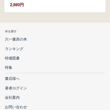
石器は人(individuals)を語るのか
2,860円
三次元パズルを読んでみよう
音の起源を探る
言語使用と石器づくり
身体を科学する
石器脳を探る
本を探す
第8章 実験考古学のこれから
六一書房の本
第2実験考古学
ランキング
実験考古学を解体する
古い考えにこだわる否定論者たち
特価図書
ふたたび実験考古学とは?
考古学における実験と経験
特集
体験考古学を見直そう
石器ルネサンス
書店様へ
アートと石器づくり
著者ログイン
人工素材で石器もどきを作るには?
求められる実験フィールド
会社案内
実験考古学が学べるラボは?
お問い合わせ
石器づくりのモラル