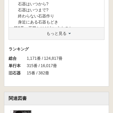
石器はいつから?
石器はいつまで?
終わらない石器作り
身近にある石器もどき
第2章 石器とはどういうものか
もっと見る
石器というもの
石器を作る技術の進歩
意外に分かっていない使いみち
ランキング
石器づくりは減算的
総合
石器と石器じゃない石の違いは?
1,171番 / 124,817冊
動物が作る偽石器
単行本
315番 / 16,017冊
サルの猿まねとは思えない能力を侮るな
旧石器
15番 / 382冊
馬も石器もどきを作ります
石器を認定する
蛮勇を持て
第3章 石器づくりの記録を探る―フィールド
関連図書
からの経験知―
記録にみる石器づくり
民族誌を探ってみる