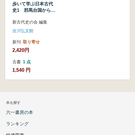
歩いて学ぶ日本古代
史1 邪馬台国から大
化改新まで
新古代史の会 編集
吉川弘文館
新刊
取り寄せ
2,420円
古書
1 点
1,540 円
本を探す
六一書房の本
ランキング