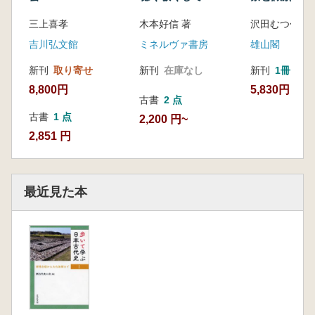
三上喜孝
木本好信 著
沢田むつ代 著
吉川弘文館
ミネルヴァ書房
雄山閣
新刊
取り寄せ
新刊
在庫なし
新刊
1冊
8,800円
5,830円
古書
2 点
古書
1 点
2,200 円~
2,851 円
最近見た本