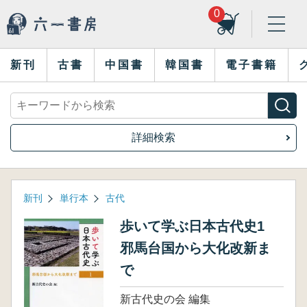
0
新刊
古書
中国書
韓国書
電子書籍
詳細検索
新刊
単行本
古代
歩いて学ぶ日本古代史1
邪馬台国から大化改新ま
で
新古代史の会 編集