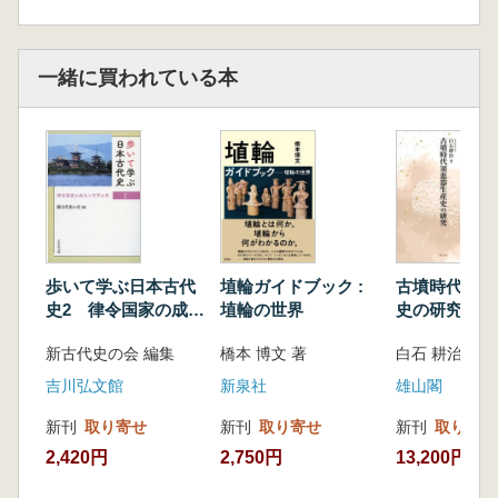
一緒に買われている本
歩いて学ぶ日本古代
埴輪ガイドブック :
古墳時代須恵
史2 律令国家の成立
埴輪の世界
史の研究
と天平の世
新古代史の会 編集
橋本 博文 著
白石 耕治著
吉川弘文館
新泉社
雄山閣
新刊
取り寄せ
新刊
取り寄せ
新刊
取り寄せ
2,420円
2,750円
13,200円