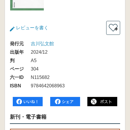
レビューを書く
＋
発行元
吉川弘文館
出版年
2024/12
判
A5
ページ
304
六一ID
N115682
ISBN
9784642068963
新刊・電子書籍