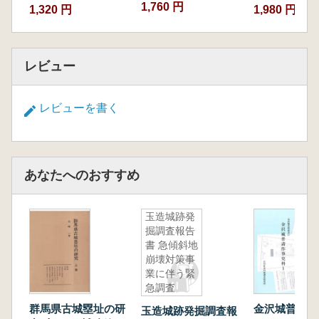
1,760 円
1,320 円
1,980 円
レビュー
レビューを書く
あなたへのおすすめ
玉造城跡発
掘調査報告
書 急傾斜地
崩壊対策事
業に伴う緊
急調査
群馬県古城塁址の研
金沢城普請作
玉造城跡発掘調査報