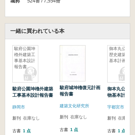
城郭
524番 / 7,554冊
一緒に買われている本
駿府公園坤
御本丸公園
櫓外建築工
歴史建築物
事基本設計
基本計画
報告書
駿府城坤櫓復元計画
駿府公園坤櫓外建築
御本丸公園歴
報告書
工事基本設計報告書
物基本計画
建築文化研究所
静岡市
新刊
在庫なし
新刊
在庫なし
新刊
在庫なし
古書
1 点
古書
1 点
古書
1 点