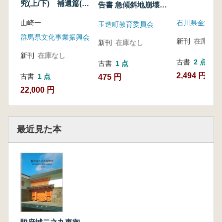
究(上/下) 補遺篇(上/
告書 急傾斜地崩壊対
下) ※4冊セット
策事業に伴う緊急調
山崎一
玉造町教育委員会
査
群馬県文化事業振興会
新刊
在庫なし
新刊
在庫なし
新刊
在庫なし
古書
2 点
古書
1 点
2,494 円~
古書
1 点
475 円
22,000 円
最近見た本