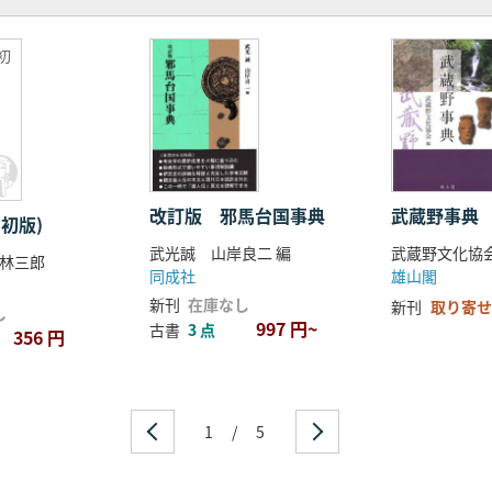
初
改訂版 邪馬台国事典
武蔵野事典
初版)
武光誠 山岸良二 編
武蔵野文化協
林三郎
同成社
雄山閣
新刊
在庫なし
新刊
取り寄せ
し
997 円~
古書
3 点
356 円
1
/
5