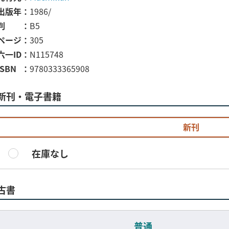
出版年
1986/
判
B5
ページ
305
六一ID
N115748
ISBN
9780333365908
新刊・電子書籍
新刊
在庫なし
古書
普通