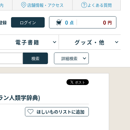
内
店舗情報・アクセス
よくある質問
0
0
登録
点
円
電子書籍
グッズ・他
詳細検索
(マクミラン人類学辞典)
ほしいものリストに追加