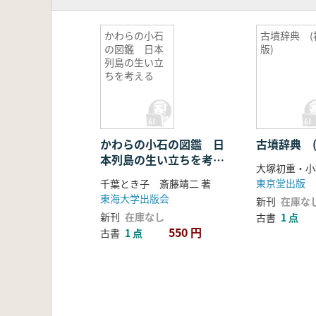
かわらの小石
古墳辞典 (
の図鑑 日本
版)
列島の生い立
ちを考える
かわらの小石の図鑑 日
古墳辞典 (
本列島の生い立ちを考え
大塚初重・小
る
東京堂出版
千葉とき子 斎藤靖二 著
東海大学出版会
新刊
在庫な
新刊
在庫なし
古書
1 点
550 円
古書
1 点