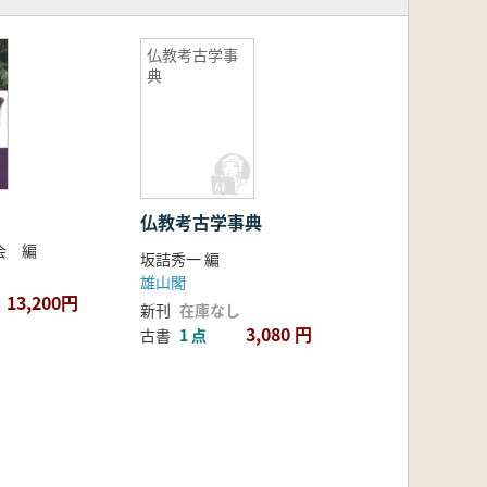
仏教考古学事
典
仏教考古学事典
会 編
坂詰秀一 編
雄山閣
13,200円
新刊
在庫なし
3,080 円
古書
1 点