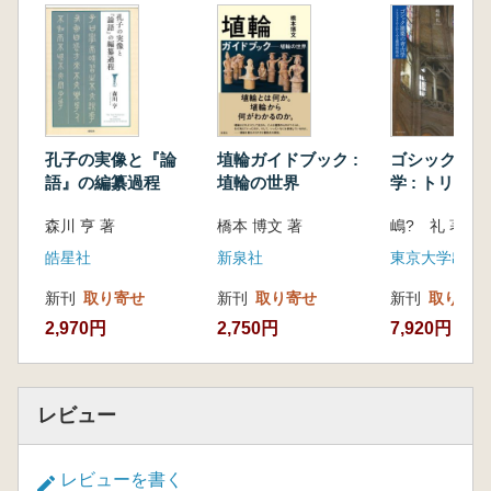
孔子の実像と『論
埴輪ガイドブック :
ゴシック建築
語』の編纂過程
埴輪の世界
学 : トリフ
からみる建設
森川 亨 著
橋本 博文 著
嶋? 礼 著
皓星社
新泉社
東京大学出版
新刊
取り寄せ
新刊
取り寄せ
新刊
取り寄せ
2,970円
2,750円
7,920円
レビュー
レビューを書く