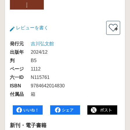
レビューを書く
＋
発行元
吉川弘文館
出版年
2024/12
判
B5
ページ
1112
六一ID
N115761
ISBN
9784642014830
付属品
箱
新刊・電子書籍