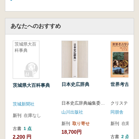
あなたへのおすすめ
茨城県大百
科事典
日本史広辞典
世界考古学大
茨城県大百科事典
日本史広辞典編集委員会 編
茨城新聞社
山川出版社
同朋舎
新刊
在庫なし
新刊
取り寄せ
新刊
在庫なし
古書
1 点
18,700円
古書
2 点
2,200 円