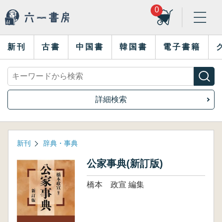
0
新刊
古書
中国書
韓国書
電子書籍
詳細検索
新刊
辞典・事典
公家事典(新訂版)
橋本 政宣 編集