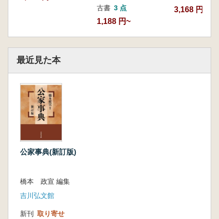
古書
3 点
3,168 円~
1,188 円~
最近見た本
公家事典(新訂版)
橋本 政宣 編集
吉川弘文館
新刊
取り寄せ