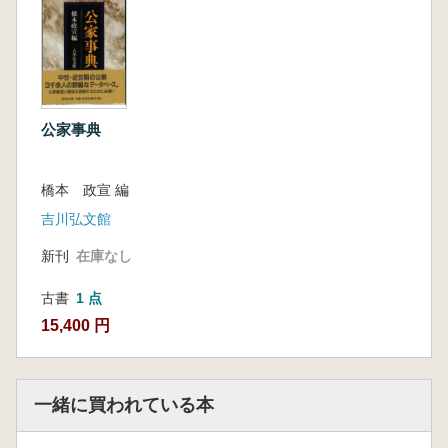
公家事典
橋本 政宣 編
吉川弘文館
新刊
在庫なし
古書
1 点
15,400 円
一緒に買われている本