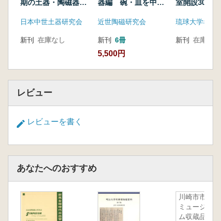
期の土器・陶磁器か
器編 碗・皿を中心
室開設30周
ら
に
文集
日本中世土器研究会
近世陶磁研究会
琉球大学考古
新刊
在庫なし
新刊
6冊
新刊
在庫なし
5,500円
レビュー
レビューを書く
あなたへのおすすめ
川崎市市民
ミュージア
ム収蔵品目