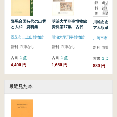
録 考古資
料 第1
集 岡道孝
コレクショ
邪馬台国時代の出雲
明治大学刑事博物館
川崎市市民ミ
ン
と大和 資料集
資料第17集 古代〜
アム収蔵品目
近世法制史料
古資料 第1
香芝市二上山博物館
明治大学刑事博物館
孝コレクショ
新刊
在庫なし
新刊
在庫なし
新刊
在庫なし
古書
1 点
古書
1 点
古書
1 点
4,400 円
1,650 円
880 円
最近見た本