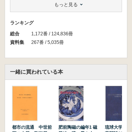
もっと見る
小田木富慈美 大坂における石製品生産と消
費 硯を中心に
絹川一徳 阿波大田井・隧崎産火打ち石の生産
ランキング
と流通
総合
北野隆亮 紀伊の火打石 石材からみた生産・
1,172番 / 124,836冊
流通・消費
資料集
267番 / 5,035冊
紙上報告
宇田川肇 東京都文京区湯島二丁目北遺跡出土
硯関連遺物より推察される石製硯の製造過程と
石材流通に関する考察
一緒に買われている本
阿部来 笏谷石製品の流通と大坂城
原田将典・赤松和佳 伊丹郷町遺跡出土の石製
品 硯・砥石を中心に
都市の流通 中世前
肥前陶磁の編年1 磁
琉球大学考古