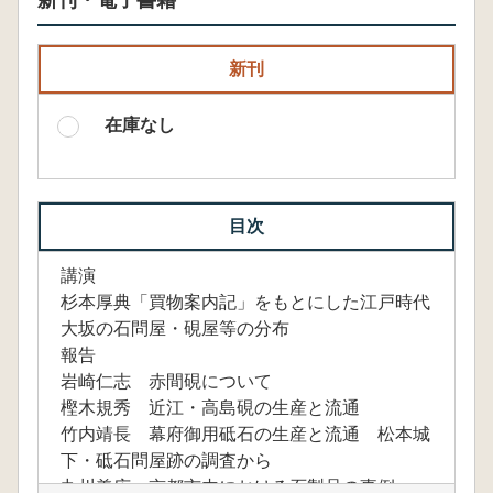
新刊・電子書籍
新刊
在庫なし
目次
講演
杉本厚典「買物案内記」をもとにした江戸時代
大坂の石問屋・硯屋等の分布
報告
岩崎仁志 赤間硯について
樫木規秀 近江・高島硯の生産と流通
竹内靖長 幕府御用砥石の生産と流通 松本城
下・砥石問屋跡の調査から
丸川義広 京都市内における石製品の事例