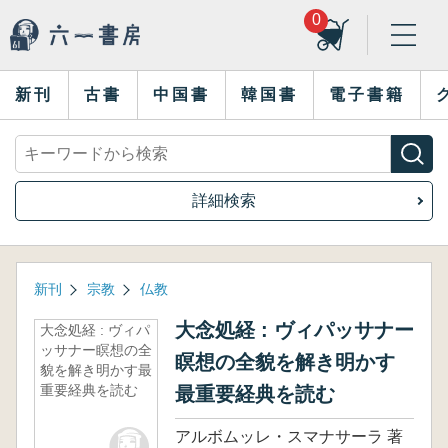
0
新刊
古書
中国書
韓国書
電子書籍
詳細検索
新刊
宗教
仏教
大念処経 : ヴィパッサナー
大念処経 : ヴィパ
ッサナー瞑想の全
瞑想の全貌を解き明かす
貌を解き明かす最
重要経典を読む
最重要経典を読む
アルボムッレ・スマナサーラ 著