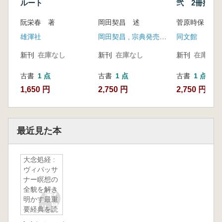
ルート
弐 2冊揃
阮栄春 著
岡田契昌 述
菅原時保 著
雄渾社
岡田契昌 , 宗典発売所(発売)
同文館
新刊
在庫なし
新刊
在庫なし
新刊
在庫なし
古書
1 点
古書
1 点
古書
1 点
1,650 円
2,750 円
2,750 円
最近見た本
大念処経 :
ヴィパッサ
ナー瞑想の
全貌を解き
明かす最重
要経典を読
む