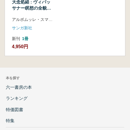
大念処経 : ヴィパッ
サナー瞑想の全貌を
解き明かす最重要経
アルボムッレ・スマナサーラ 著
典を読む
サンガ新社
新刊
1冊
4,950円
本を探す
六一書房の本
ランキング
特価図書
特集