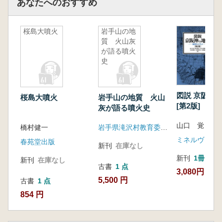
あなたへのおすすめ
桜島大噴火
岩手山の地
質 火山灰
が語る噴火
史
図説 京阪神
桜島大噴火
岩手山の地質 火山
[第2版] 地
灰が語る噴火史
ぶ
山口 覚 著
橋村健一
岩手県滝沢村教育委員会
ミネルヴァ書
春苑堂出版
新刊
在庫なし
新刊
1冊
新刊
在庫なし
古書
1 点
3,080円
5,500 円
古書
1 点
854 円