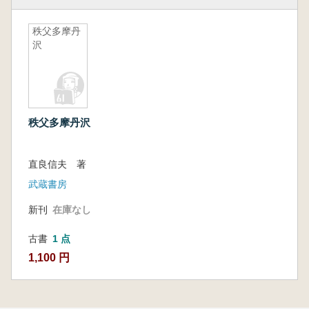
秩父多摩丹
沢
秩父多摩丹沢
直良信夫 著
武蔵書房
新刊
在庫なし
古書
1 点
1,100 円