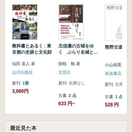
熊野古道
教科書とあるく : 東
北信濃の古城をゆ
熊野古道
京都の史跡と文化財
く ぶらり名城と史
跡の歴史散歩
仙田 直人 著
徳植 勉 著
小山靖憲 著
山川出版社
文芸社
岩波書店
新刊
1冊
新刊
在庫なし
新刊
在庫なし
3,080円
古書
2 点
古書
1 点
633 円~
528 円
最近見た本