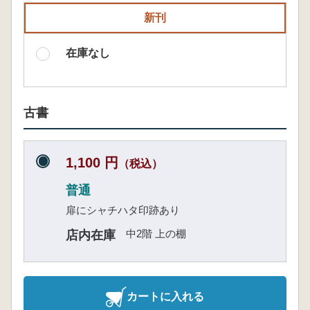
新刊
在庫なし
古書
1,100 円
（税込）
普通
扉にシャチハタ印跡あり
中2階 上の棚
店内在庫
カートに入れる