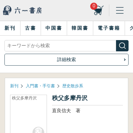
0
新刊
古書
中国書
韓国書
電子書籍
詳細検索
新刊
入門書・手引書
歴史散歩系
秩父多摩丹沢
秩父多摩丹沢
直良信夫 著