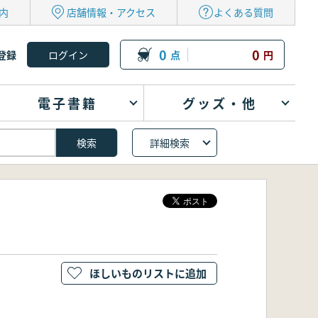
内
店舗情報・アクセス
よくある質問
0
0
登録
点
円
電子書籍
グッズ・他
詳細検索
ほしいものリストに追加