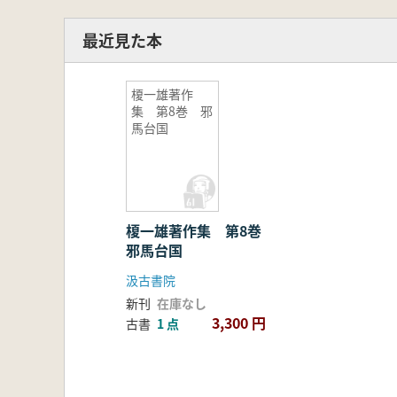
最近見た本
榎一雄著作
集 第8巻 邪
馬台国
榎一雄著作集 第8巻
邪馬台国
汲古書院
新刊
在庫なし
3,300 円
古書
1 点