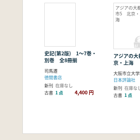
アジアの大
市5 北京・
海
史記(第2版) 1〜7巻・
アジアの大
別巻 全8冊揃
京・上海
司馬遷
徳間書店
日本評論社
新刊
在庫なし
新刊
在庫な
4,400 円
古書
1 点
古書
1 点