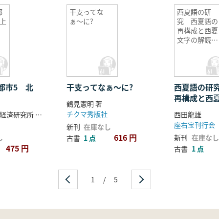
都
干支ってな
西夏語の研
上
ぁ〜に?
究 西夏語の
再構成と西夏
文字の解読
2 (下巻)
都市5 北
干支ってなぁ〜に?
西夏語の研
再構成と西
鶴見憲明 著
読 2 (下巻
チクマ秀版社
大阪市立大学経済研究所 監修
西田龍雄
座右宝刊行会
新刊
在庫なし
616 円
し
新刊
在庫なし
古書
1 点
475 円
古書
1 点
1
/
5