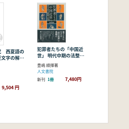
犯罪者たちの「中国近
究 西夏語の
世」 明代中期の法整備
夏文字の解
と社会
)
豊嶋 順揮著
人文書院
7,480円
新刊
1冊
9,504 円