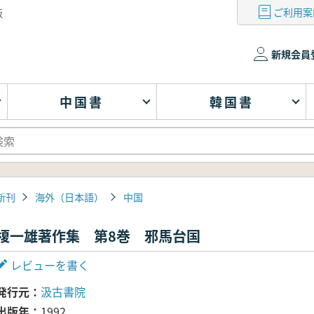
ご利用案
版
新規会員
中国書
韓国書
新刊
海外（日本語）
中国
榎一雄著作集 第8巻 邪馬台国
レビューを書く
発行元
汲古書院
出版年
1992