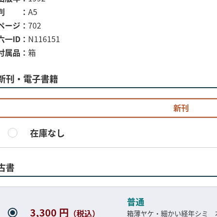
判
A5
ページ
702
六一ID
N116151
付属品
箱
新刊・電子書籍
新刊
在庫なし
古書
普通
3,300 円
（税込）
箱薄ヤケ・細かい経年シミ 