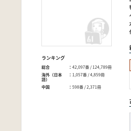
ランキング
総合
42,097番 / 124,789冊
海外（日本
1,057番 / 4,859冊
語）
中国
598番 / 2,371冊