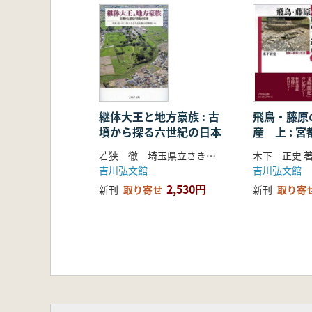
1 天野川流域の地形変化と条
2 大原・長岡・駅家・上丹郷
3 伊吹山地裾野に立地する古
4 大和政権発展過程における
5 桜内遺跡と伊香郡北部域の
6 伊香郡南部の条里水田と給
7 伊香郡南部の条里水田と集
継体大王と地方豪族 : 古
飛鳥・藤原
墳から探る六世紀の日本
産 上 : 
8 長浜平野の河川と集落
活
9 米原市三大寺廃寺跡再考─二
若狭 徹 埼玉県立さきたま史跡の博物館 編
木下 正史 
吉川弘文館
吉川弘文館
第4章 湖西の古代集落と地域開発
2,530円
新刊
取り寄せ
新刊
取り寄
1 古代北陸道周辺の奈良・平
2 近江高島地方の古代集落と
3 補説