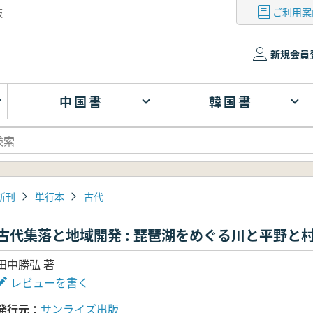
ご利用案
版
新規会員
中国書
韓国書
新刊
単行本
古代
古代集落と地域開発 : 琵琶湖をめぐる川と平野と
田中勝弘 著
レビューを書く
発行元
サンライズ出版