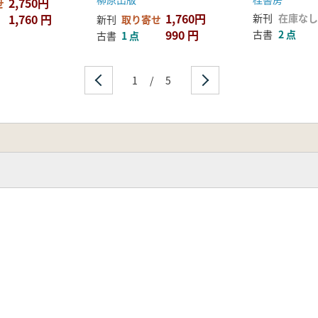
2,750円
せ
1,760円
1,760 円
新刊
在庫なし
新刊
取り寄せ
990 円
古書
2 点
古書
1 点
1
/
5