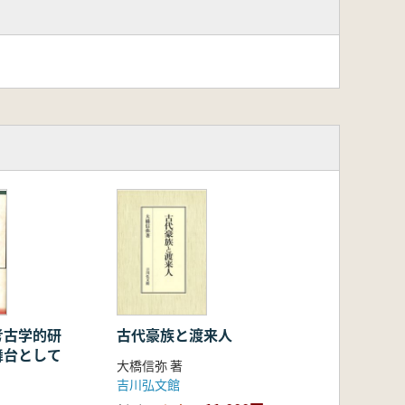
考古学的研
古代豪族と渡来人
舞台として
大橋信弥 著
吉川弘文館