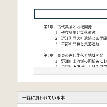
第1章 古代集落と地域開発
1 残存条里と集落遺跡
2 近江町西火打遺跡と条里開
3 平野の開発と集落遺跡
第2章 湖東の古代集落と地域開発
1 野洲川上流域の開析谷にお
2 日野川上流域における河道
3 蒲生郡北部の大型古墳・官
4 愛知川左岸河口低地湿地の
5 愛知川右岸旧河道域の古墳
6 犬上川流域とその周辺にお
7 宇曽川流域の遺跡─遺跡から
一緒に買われている本
第3章 湖北の古代集落と地域開発