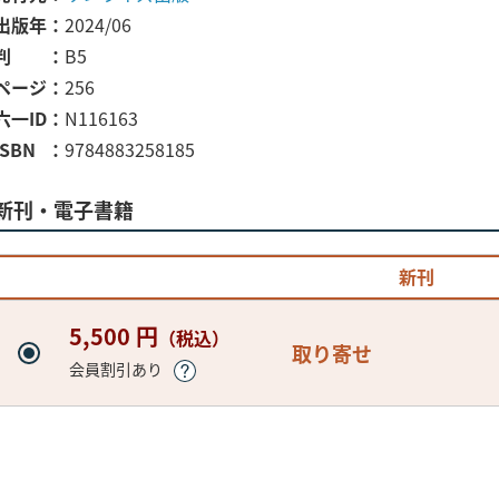
出版年
2024/06
判
B5
ページ
256
六一ID
N116163
ISBN
9784883258185
新刊・電子書籍
新刊
5,500 円
（税込）
取り寄せ
会員割引あり