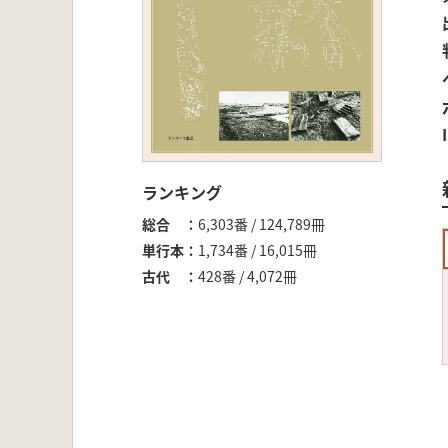
ランキング
総合
6,303番 / 124,789冊
単行本
1,734番 / 16,015冊
古代
428番 / 4,072冊