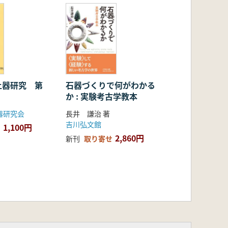
土器研究 第
石器づくりで何がわかる
か : 実験考古学教本
器研究会
長井 謙治 著
吉川弘文館
1,100円
2,860円
新刊
取り寄せ