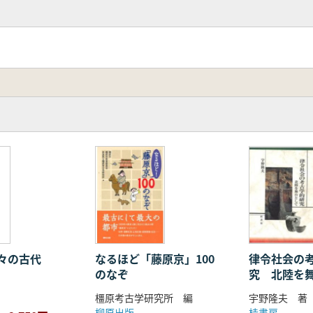
々の古代
なるほど「藤原京」100
律令社会の
のなぞ
究 北陸を
橿原考古学研究所 編
宇野隆夫 著
柳原出版
桂書房