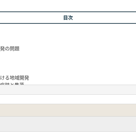
目次
発の問題
ける地域開発
痕跡と集落
衙・社寺と集落
土地利用
・寺院・条里
ける開発経緯の諸相
見た宇曽川流域の開発─