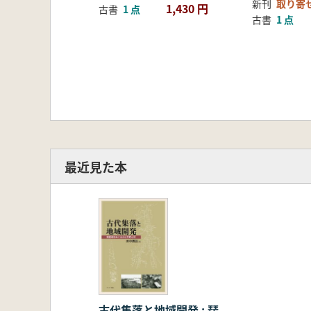
新刊
取り寄
1,430 円
古書
1 点
古書
1 点
最近見た本
古代集落と地域開発 : 琵