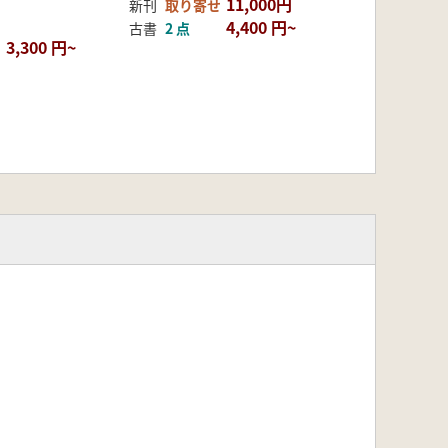
11,000円
新刊
取り寄せ
4,400 円~
古書
2 点
3,300 円~