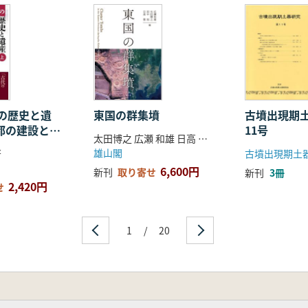
里
の班田・駅田・寺田
代集落を中心に
湖北北部の集落
開発
水支川
落の形成
の歴史と遺
東国の群集墳
古墳出現期
宮都の建設と生
11号
太田博之 広瀬 和雄 日高 慎 田中 裕 編集
つの堂宇の建立と廃絶の背景─
雄山閣
著
古墳出現期土
6,600円
新刊
取り寄せ
新刊
3冊
2,420円
せ
安時代遺跡の性格
土地所有の問題
1
/
20