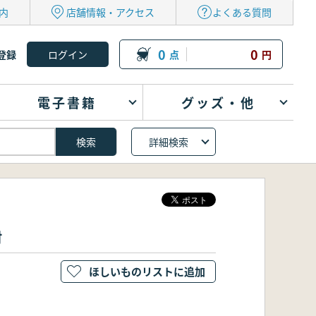
内
店舗情報・アクセス
よくある質問
0
0
登録
点
円
電子書籍
グッズ・他
詳細検索
村
ほしいものリストに追加