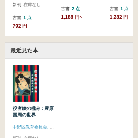
新刊
在庫なし
古書
2 点
古書
1 点
1,188 円~
1,282 円
古書
1 点
792 円
最近見た本
役者絵の極み : 豊原
国周の世界
中野区教育委員会, 山崎記念中野区立歴史民俗資料館