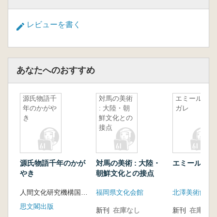
レビューを書く
あなたへのおすすめ
源氏物語千
対馬の美術
エミール・
年のかがや
: 大陸・朝
ガレ
き
鮮文化との
接点
源氏物語千年のかが
対馬の美術 : 大陸・
エミール・ガ
やき
朝鮮文化との接点
人間文化研究機構国文学研究資料館編
福岡県文化会館
北澤美術館
思文閣出版
新刊
在庫なし
新刊
在庫なし