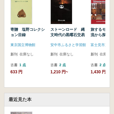
寄贈 塩野コレクシ
ストーンロード 縄
旅するモノた
ョン目録
文時代の黒曜石交易
流から探る原
代の人々の動
東京国立博物館
安中市ふるさと学習館
新刊
在庫なし
新刊
在庫なし
新刊
在庫なし
古書
1 点
古書
2 点
古書
2 点
633 円
1,210 円~
1,430 円~
最近見た本