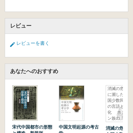
レビュー
レビューを書く
あなたへのおすすめ
消滅の危機
に瀕した中
国少数民族
の言語と文
化 ホジェ
ン族の「イ
マカン(英
宋代中国都市の形態
中国文明起源の考古
消滅の危機に
雄叙事