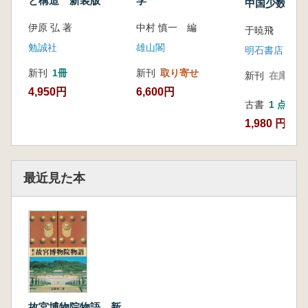
と構造 新装版
学
中国少数民族
詩)」をめ
と文化 ホ
ぐって
伊原 弘 著
中村 慎一 編
于暁飛
の「イマカン
事詩)」をめ
勉誠社
雄山閣
明石書店
新刊
1冊
新刊
取り寄せ
新刊
在庫なし
4,950円
6,600円
古書
1 点
1,980 円
最近見た本
故宮博物院物語 新