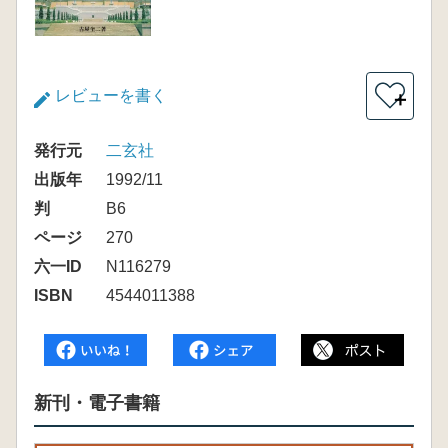
レビューを書く
＋
発行元
二玄社
出版年
1992/11
判
B6
ページ
270
六一ID
N116279
ISBN
4544011388
新刊・電子書籍