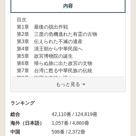
内容
目次
第1章 最後の脱出作戦
第2章 三度の危機逃れた有霊の古物
第3章 伝えられた不滅の遺産
第4章 清王朝から中華民国へ
第5章 故宮博物院の誕生
第6章 帰らぬ旅に出た故宮の文物
第7章 台湾に甦る中華民族の伝統
第8章 故宮の文物と語らい
もっと見る
ランキング
総合
42,110番 / 124,819冊
海外（日本語）
1,057番 / 4,860冊
中国
598番 / 2,372冊