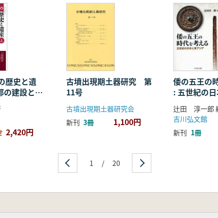
する調査・研究史と課題
る分析
墳丘との比較
蔵国造
の歴史と遺
古墳出現期土器研究 第
倭の五王の
宮都の建設と生
11号
: 五世紀の
の実像…今西康宏
ア
著
古墳出現期土器研究会
辻田 淳一郎 
吉川弘文館
1,100円
新刊
3冊
2,420円
せ
新刊
1冊
・淀川水系に分布する考古資料―
首長墓
1
/
20
代社会…早野浩二
山古墳の登場―
成と背景