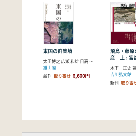
はじめに
一 埼玉二子山古墳の墳丘に関
二 二子山古墳の墳丘に関す
三 埼玉稲荷山・鉄砲山古墳の
四 埼玉二子山古墳の墳丘と武
おわりに
第Ⅱ部 継体大王と地方豪族たち
東国の群集墳
飛鳥・藤原
産 上 : 
第四章 継体大王墓・今城塚古墳
太田博之 広瀬 和雄 日高 慎 田中 裕 編集
活
はじめに
雄山閣
木下 正史 
一 今城塚古墳の位置
吉川弘文館
6,600円
新刊
取り寄せ
二 今城塚古墳の調査
新刊
取り寄
三 大王墓の埴輪
四 継体大王の勢力基盤―琵琶湖
五 継体大王と列島各地の大
おわりに
第五章 断夫山古墳と東海古墳時
はじめに―大型古墳の消長と断夫
一 尾張における地域秩序の形