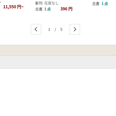
し
新刊
在庫なし
と武蔵国造の乱
古書
1 点
11,550 円~
396 円
古書
1 点
ジウム
玉古墳群
1
/
5
稲荷山古墳築造の意義)
学的事象と継体王権
古学的な研究課題