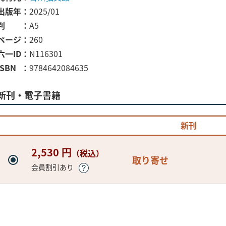
出版年
2025/01
判
A5
ページ
260
六一ID
N116301
ISBN
9784642084635
新刊・電子書籍
新刊
2,530 円
（税込）
取り寄せ
会員割引あり