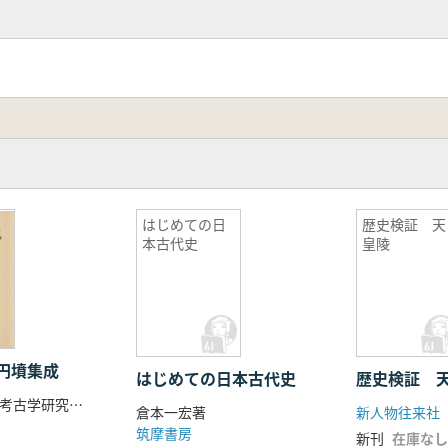
伊勢湾経済圏」の現出
尾張連氏―
岩戸山古墳…辻?田淳一郎
蔵国造の乱」―
州と朝鮮半島
沿岸域/宗像地域
国豪族…河内春人
はじめての日
歴史検証 天
本古代史
皇陵
の東国像…若狭 徹
円墳集成
はじめての日本古代史
歴史検証 
奈良県立橿原考古学研究所 編
倉本一宏著
新人物往来社
筑摩書房
新刊
在庫なし