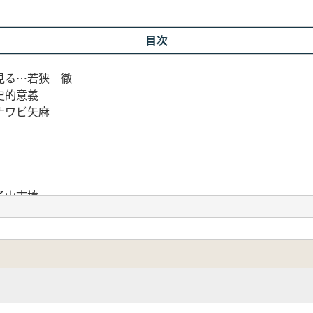
目次
見る…若狭 徹
史的意義
ナワビ矢麻
果
子山古墳―
様式と埼玉二子山古墳…藤野一之
を考える視点―
器の特徴
礼用土器の構成
土器様式の相違
儀礼と土器様式―
武蔵国造…城倉正祥