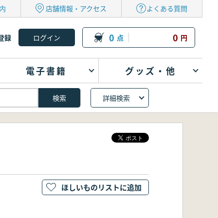
内
店舗情報・アクセス
よくある質問
0
0
登録
点
円
電子書籍
グッズ・他
詳細検索
ほしいものリストに追加