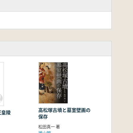
高松塚古墳と墓室壁画の
天皇陵
保存
松田真一 著
雄山閣