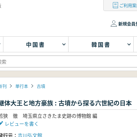
ご利用案
版
新規会員
中国書
韓国書
新刊
単行本
古墳
継体大王と地方豪族 : 古墳から探る六世紀の日本
若狭 徹 埼玉県立さきたま史跡の博物館 編
レビューを書く
発行元
吉川弘文館