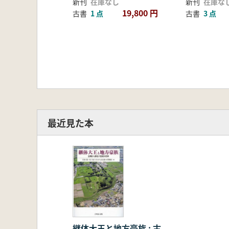
新刊
在庫なし
新刊
在庫な
四 埼玉二子山古墳の位置付け
19,800 円
古書
1 点
古書
3 点
五 屯倉の設置とその経営
おわりに
第Ⅲ部 特別史跡埼玉古墳群シンポ
〔総合討議〕六世紀の東国史と埼
一 埼玉二子山古墳出現の前提(
二 今城塚古墳を核とした考古
三 継体大王即位の支援勢力
四 尾張の動向
五 武蔵国造の乱
最近見た本
六 継体から欽明朝に関わる考
継体大王と地方豪族 : 古