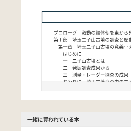
プロローグ 激動の継体朝を東から
第Ⅰ部 埼玉二子山古墳の調査と歴
第一章 埼玉二子山古墳の意義…
はじめに
一 二子山古墳とは
二 発掘調査成果から
三 測量・レーダー探査の成
おわりに―埼玉古墳群の中の二
第二章 六世紀の葬送儀礼用土器
はじめに―土器を用いた喪葬儀礼
一 二子山古墳から出土した土
二 埼玉古墳群における喪葬儀
三 六世紀における喪葬儀礼用
一緒に買われている本
おわりに―二子山古墳以後の喪葬
第三章 埼玉二子山古墳の墳丘と