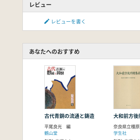
二 尾張型諸文物の創出と「環
レビュー
おわりに―欽明朝期以降の尾張、
第六章 継体期前後の北部九州と
レビューを書く
はじめに―「磐井の乱」と「武
一 岩戸山古墳と被葬者像
二 継体期前後における北部九
三 磐井の乱とその後 博多湾
あなたへのおすすめ
おわりに
第七章 六世紀前半の倭王権と東
はじめに
一 継体朝の倭王権
二 地域豪族のあり方
三 武蔵国造の乱
おわりに
第八章 古墳からみた継体期前後
はじめに―継体朝前史―
古代青銅の流通と鋳造
大和前方後
一 継体の治世
平尾良光 編
二 継体期の考古学的特質
鶴山堂
学生社
三 七輿山古墳の成立背景