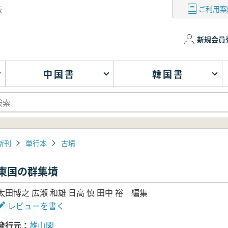
ご利用案
版
新規会員
中国書
韓国書
新刊
単行本
古墳
東国の群集墳
太田博之 広瀬 和雄 日高 慎 田中 裕 編集
レビューを書く
発行元
雄山閣