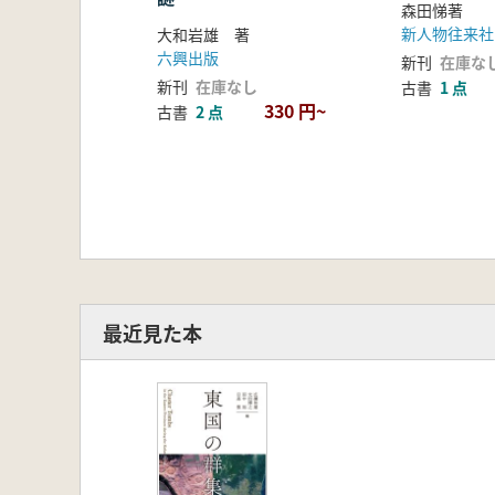
森田悌著
新人物往来社
大和岩雄 著
六興出版
新刊
在庫な
新刊
在庫なし
古書
1 点
330 円~
古書
2 点
最近見た本