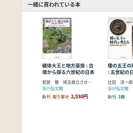
一緒に買われている本
継体大王と地方豪族 : 古
倭の五王の
墳から探る六世紀の日本
: 五世紀の
ア
若狭 徹 埼玉県立さきたま史跡の博物館 編
辻田 淳一郎
吉川弘文館
吉川弘文館
2,530円
新刊
取り寄せ
新刊
1冊