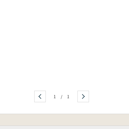
森哲也)
集墳(秋元陽光)
部二生)
(柏木善治)
中心として―(松崎元樹)
被葬者(太田博之)
1
/
1