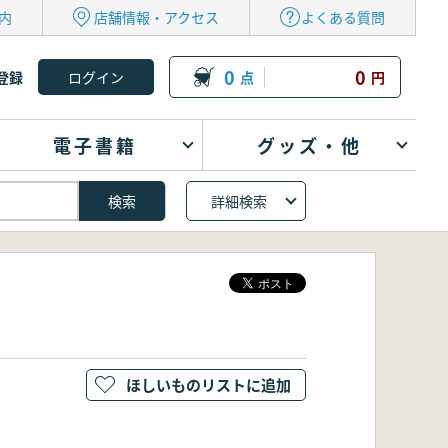
内
店舗情報・アクセス
よくある質問
0
0
登録
点
円
電子書籍
グッズ・他
詳細検索
ほしいものリストに追加