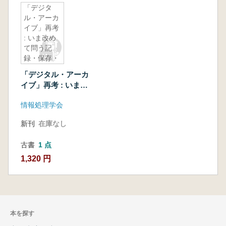
「デジタ
ル・アーカ
イブ」再考
: いま改め
て問う記
録・保存・
活用の技術
「デジタル・アーカ
イブ」再考 : いま改
めて問う記録・保
情報処理学会
存・活用の技術
新刊
在庫なし
古書
1 点
1,320 円
本を探す