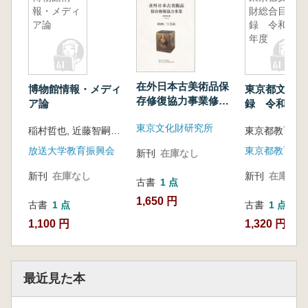
報・メディ
財総合目
ア論
録 令和元
年度
在外日本古美術品保
博物館情報・メディ
東京都文化財
存修復協力事業修理
ア論
録 令和元年
報告書 平成16年度:
東京文化財研究所
絵画/工芸品
稲村哲也, 近藤智嗣編著
東京都教育委
放送大学教育振興会
新刊
在庫なし
新刊
在庫なし
新刊
在庫なし
古書
1 点
1,650 円
古書
1 点
古書
1 点
1,100 円
1,320 円
最近見た本