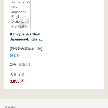
Kenkyusha’s
New
Japanese-
English
Dictionary =
研究社新和
英大辞典
Kenkyusha’s New
第3版
Japanese-English
Dictionary = 研究社
[勝俣銓吉郎編集主幹]
新和英大辞典 第3版
研究社
新刊
在庫なし
古書
1 点
3,850 円
本を探す