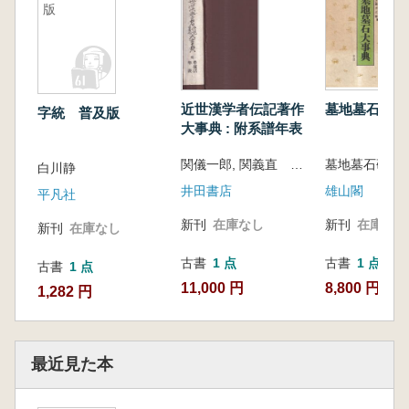
版
近世漢学者伝記著作
墓地墓石大事
字統 普及版
大事典 : 附系譜年表
関儀一郎, 関義直 共編
墓地墓石研究
白川静
井田書店
雄山閣
平凡社
新刊
在庫なし
新刊
在庫なし
新刊
在庫なし
古書
1 点
古書
1 点
古書
1 点
11,000 円
8,800 円
1,282 円
最近見た本