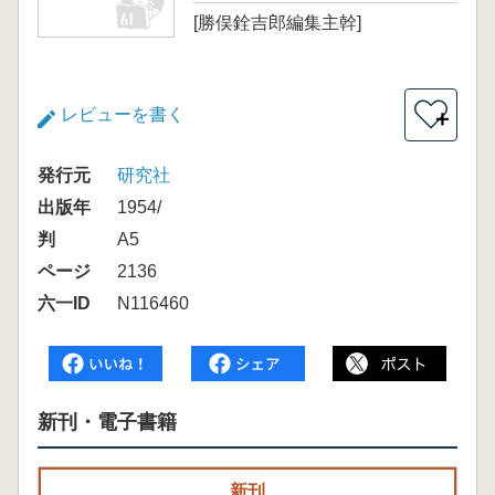
[勝俣銓吉郎編集主幹]
レビューを書く
＋
発行元
研究社
出版年
1954/
判
A5
ページ
2136
六一ID
N116460
新刊・電子書籍
新刊