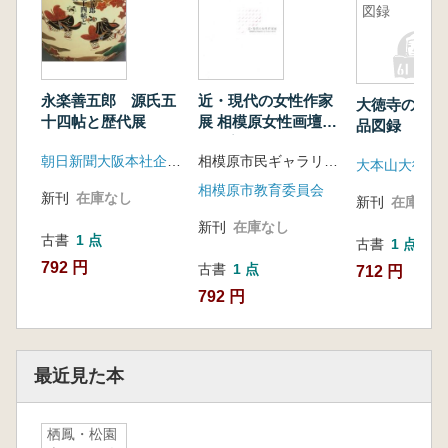
図録
永楽善五郎 源氏五
近・現代の女性作家
大徳寺の名宝
十四帖と歴代展
展 相模原女性画壇と
品図録
女子美の100年
朝日新聞大阪本社企画部
相模原市民ギャラリー企画・編集
大本山大徳寺
相模原市教育委員会
新刊
在庫なし
新刊
在庫なし
新刊
在庫なし
古書
1 点
古書
1 点
792 円
古書
1 点
712 円
792 円
最近見た本
栖鳳・松園