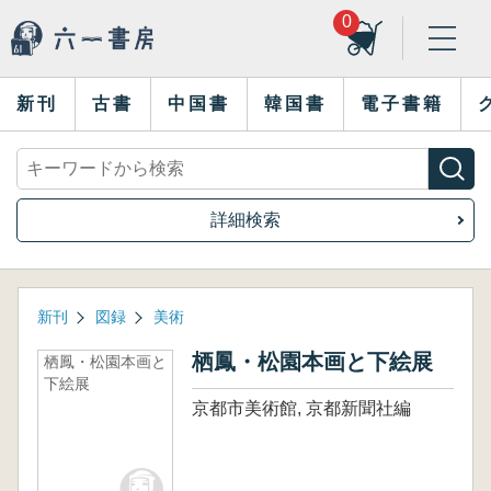
0
新刊
古書
中国書
韓国書
電子書籍
詳細検索
新刊
図録
美術
栖鳳・松園本画と下絵展
栖鳳・松園本画と
下絵展
京都市美術館, 京都新聞社編