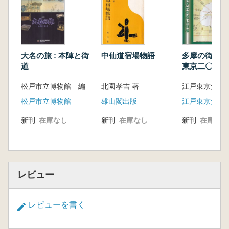
大名の旅 : 本陣と街
中仙道宿場物語
多摩の街道と宿
道
東京二〇〇〇
松戸市立博物館 編
北園孝吉 著
松戸市立博物館
雄山閣出版
江戸東京たて
新刊
在庫なし
新刊
在庫なし
新刊
在庫なし
レビュー
レビューを書く