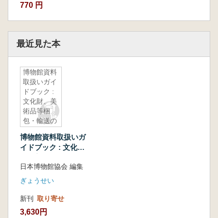
770 円
最近見た本
博物館資料
取扱いガイ
ドブック :
文化財、美
術品等梱
包・輸送の
手引き(第2
博物館資料取扱いガ
次改訂版)
イドブック : 文化
財、美術品等梱包・
日本博物館協会 編集
輸送の手引き(第2次
改訂版)
ぎょうせい
新刊
取り寄せ
3,630円