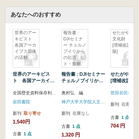
あなたへのおすすめ
世界のアー
報告書 :
せたがやの
キビスト
DJIセミナ
文化財
各国アーカ
ー チェルノ
[増補改訂
イブス団体
ブイリから
版]
の活動
の伝言 : ヒ
ト・放射
能・資料
世界のアーキビス
報告書 : DJIセミナー
せたがやの
ト 各国アーカイブ
チェルノブイリから
[増補改訂版]
ス団体の活動
の伝言 : ヒト・放射
全国歴史資料保存利用機関連絡協議会総務委員会 編
奥村弘 編
能・資料
岩田書院
神戸大学大学院人文学研究科
新刊
在庫なし
新刊
取り寄せ
新刊
在庫なし
古書
1 点
1,540円
704 円
古書
1 点
古書
1 点
1,320 円