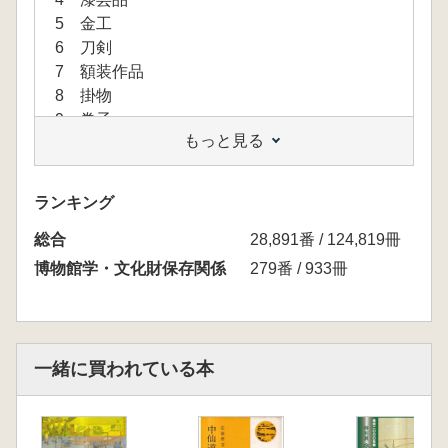
5 金工
6 刀剣
7 額装作品
8 掛物
9 巻子
もっと見る
10 屏風
11 茶道具
12 染織
ランキング
13 古書・歴史資料
総合
14 考古資料
28,891番 / 124,819冊
15 彫刻
博物館学・文化財保存関係
279番 / 933冊
16 甲冑
17 自然史標本
18 民俗・民族資料
19 美術品の梱包輸送設計
一緒に買われている本
<資料編>