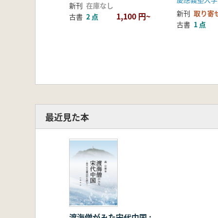
新刊
在庫なし
新刊
取り寄
1,100 円~
古書
2 点
古書
1 点
最近見た本
渡海僧がみた宋代中国 :