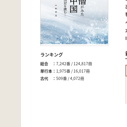
ランキング
総合
7,242番 / 124,817冊
単行本
1,975番 / 16,017冊
古代
509番 / 4,072冊