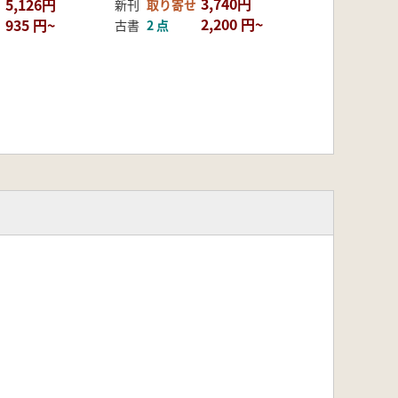
3,740円
5,126円
新刊
取り寄せ
2,200 円~
935 円~
古書
2 点