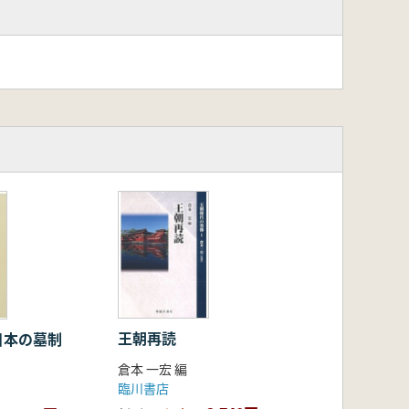
王朝再読
日本の墓制
倉本 一宏 編
臨川書店