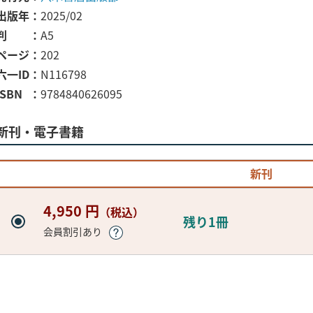
出版年
2025/02
判
A5
ページ
202
六一ID
N116798
ISBN
9784840626095
新刊・電子書籍
新刊
4,950 円
（税込）
残り1冊
会員割引あり