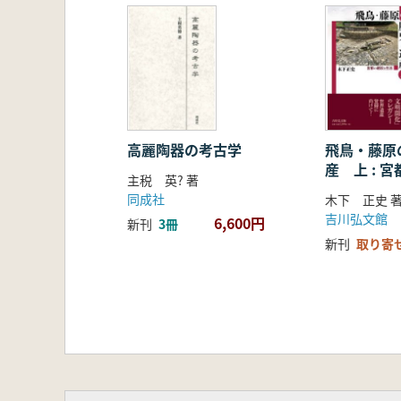
五 五臺山巡礼
(延久四年〔一〇七二=宋・煕寧五〕
往 路/三泊四日の滞在/復 路
六 再び開封での日々(上)
(延久四年〔一〇七二=宋・煕寧五〕
再び伝法院での日々/正月を迎える/
朝辞と弟子たちの出立
高麗陶器の考古学
飛鳥・藤原
産 上 : 
七 再び開封での日々(下)
主税 英? 著
活
(延久五年〔一〇七三=宋・煕寧六〕
同成社
木下 正史 
伝法院での交流/宮中での祈雨/天台
吉川弘文館
6,600円
新刊
3冊
新訳経の頒布と大師号/朝辞と出立を
新刊
取り寄
八 明州への旅と弟子たちとの別れ
(延久五年〔一〇七三=宋・煕寧六〕
出 船/楚州から揚州へ/揚州から杭
余 言/註