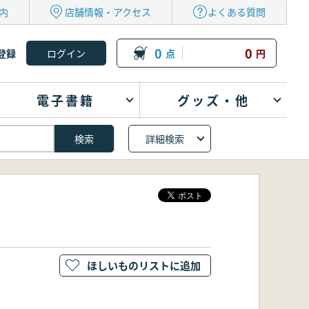
内
店舗情報・アクセス
よくある質問
0
0
登録
点
円
電子書籍
グッズ・他
詳細検索
ほしいものリストに追加