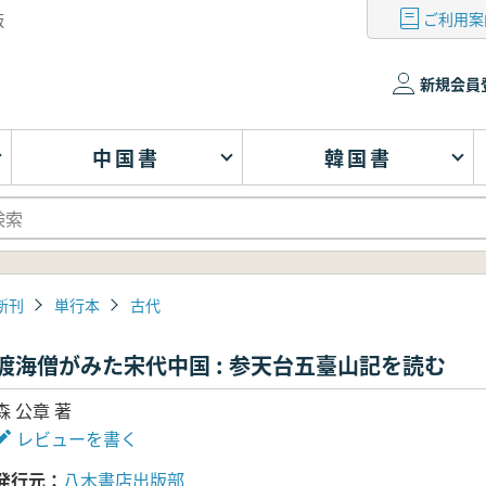
ご利用案
版
新規会員
中国書
韓国書
新刊
単行本
古代
渡海僧がみた宋代中国 : 参天台五臺山記を読む
森 公章 著
レビューを書く
発行元
八木書店出版部