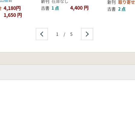
新刊
在庫なし
新刊
取り寄せ
4,400 円
4,180円
古書
1 点
せ
古書
2 点
1,650 円
1
/
5