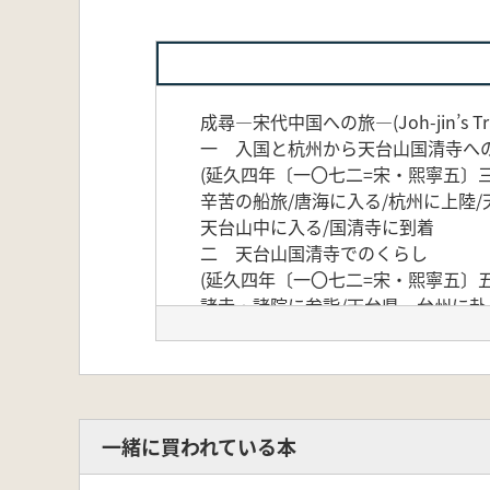
成尋―宋代中国への旅―(Joh-jin’s Travel
一 入国と杭州から天台山国清寺へ
(延久四年〔一〇七二=宋・煕寧五〕
辛苦の船旅/唐海に入る/杭州に上陸/
天台山中に入る/国清寺に到着
二 天台山国清寺でのくらし
(延久四年〔一〇七二=宋・煕寧五〕
諸寺・諸院に参詣/天台県、台州に赴
三 上京の旅
(延久四年〔一〇七二=宋・煕寧五〕
台州から越州へ/運河の様子/蘇州か
四 皇帝との謁見と開封滞在
(延久四年〔一〇七二=宋・煕寧五〕
一緒に買われている本
伝法院に滞在/日本情報の伝達/朝見
五臺山参詣の準備