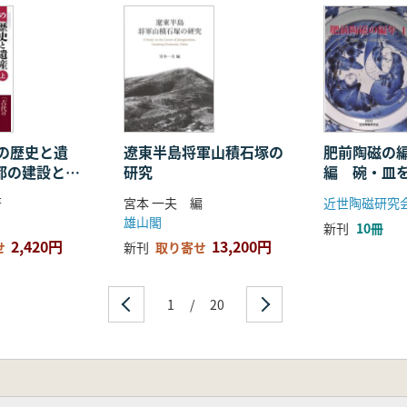
十一月一日～十二月二十六日)
十二月二十六日～延久五年〔一〇七三=宋・煕寧六年〕二月八日
皇帝の行幸/弟子たちの出発準備
の歴史と遺
遼東半島将軍山積石塚の
肥前陶磁の編
宮都の建設と生
研究
編 碗・皿
二月九日～四月十四日)
著
宮本 一夫 編
近世陶磁研究
山への下向までの日々/新訳経の入手を図る
雄山閣
新刊
10冊
待つ日々
2,420円
13,200円
せ
新刊
取り寄せ
四月十五日～六月十二日)
州へ/杭州に到来/明州に向かう
1
/
20