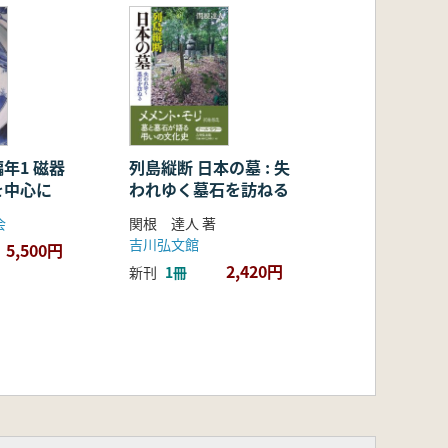
)
年1 磁器
列島縦断 日本の墓 : 失
を中心に
われゆく墓石を訪ねる
会
関根 達人 著
吉川弘文館
5,500円
2,420円
新刊
1冊