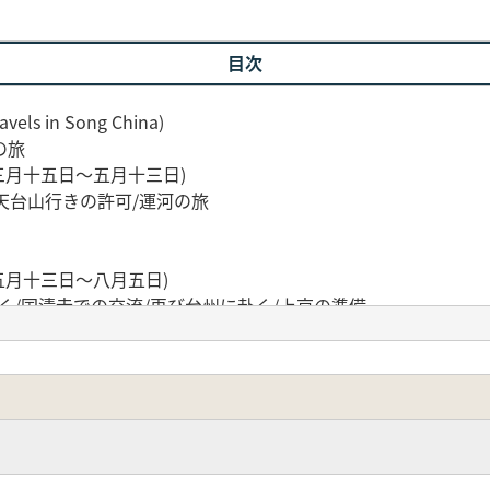
目次
s in Song China)
の旅
三月十五日～五月十三日)
天台山行きの許可/運河の旅
五月十三日～八月五日)
く/国清寺での交流/再び台州に赴く/上京の準備
八月六日～十月十一日)
ら楚州へ/楚州から宿州まで/京師に到着
十月十一日～十月三十日)
までの日々/皇帝との面見/諸寺に参詣