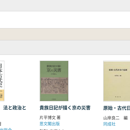
 法と政治と
貴族日記が描く京の災害
原始・古代
片平博文 著
山岸良二 編
思文閣出版
同成社
著
出版会