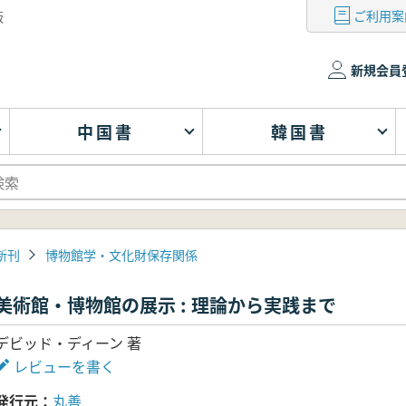
ご利用案
版
新規会員
中国書
韓国書
新刊
博物館学・文化財保存関係
美術館・博物館の展示 : 理論から実践まで
デビッド・ディーン 著
レビューを書く
発行元
丸善