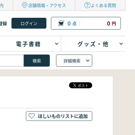
内
店舗情報・アクセス
よくある質問
0
0
登録
点
円
電子書籍
グッズ・他
詳細検索
ほしいものリストに追加