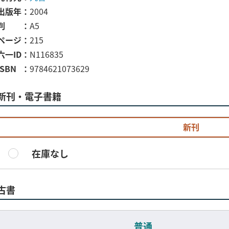
出版年
2004
判
A5
ページ
215
六一ID
N116835
ISBN
9784621073629
新刊・電子書籍
新刊
在庫なし
古書
普通