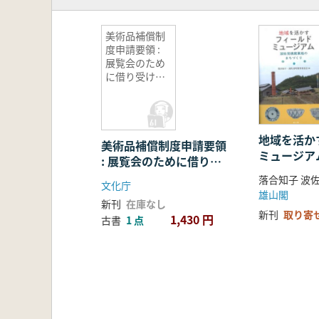
美術品補償制
度申請要領 :
展覧会のため
に借り受けた
美術品の損害
に係る政府に
よる補償制度
地域を活か
美術品補償制度申請要領
ミュージア
: 展覧会のために借り受
焼窯業地の
けた美術品の損害に係る
文化庁
政府による補償制度
雄山閣
新刊
在庫なし
新刊
取り寄
1,430 円
古書
1 点