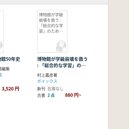
博物館が学級
崩壊を救う :
「総合的な学
習」のための
博物館活用法
館50年史
博物館が学級崩壊を救う
: 「総合的な学習」のた
館編集
めの博物館活用法
館
村上義彦著
ボイックス
3,520 円
新刊
在庫なし
880 円~
古書
2 点