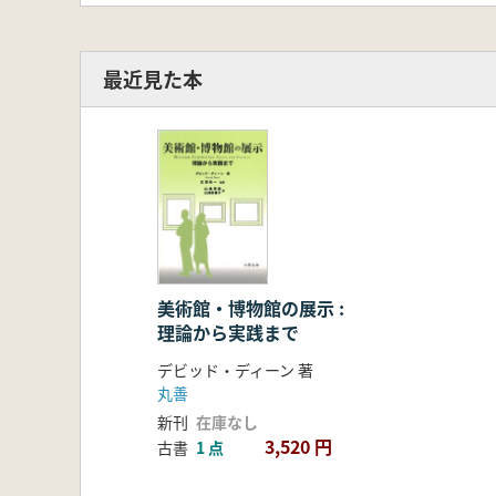
最近見た本
美術館・博物館の展示 :
理論から実践まで
デビッド・ディーン 著
丸善
新刊
在庫なし
3,520 円
古書
1 点