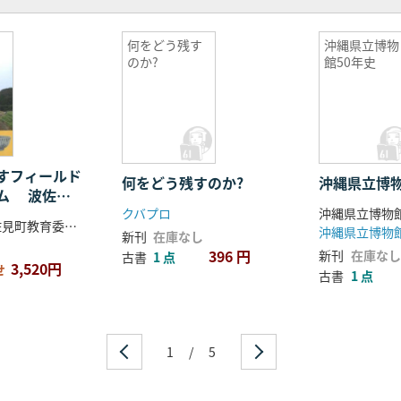
何をどう残す
沖縄県立博物
のか?
館50年史
すフィールド
何をどう残すのか?
沖縄県立博物
ム 波佐見
クバプロ
沖縄県立博物
まちづくり
落合知子 波佐見町教育委員会 編著
沖縄県立博物
新刊
在庫なし
396 円
新刊
在庫なし
古書
1 点
3,520円
せ
古書
1 点
1
/
5