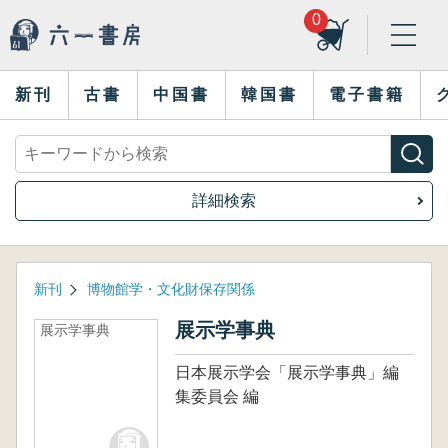
0
新刊
古書
中国書
韓国書
電子書籍
詳細検索
新刊
博物館学・文化財保存関係
展示学事典
展示学事典
日本展示学会「展示学事典」編
集委員会 編