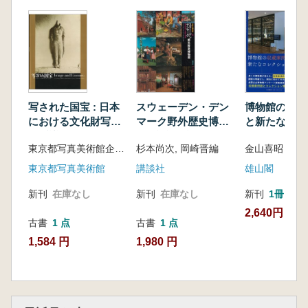
写された国宝 : 日本
スウェーデン・デン
博物館の収蔵
における文化財写真
マーク野外歴史博物
と新たなコレ
の系譜
館 : 神話伝説と北欧
ン管理
東京都写真美術館企画・監修
杉本尚次, 岡崎晋編
金山喜昭 編集
の民家
東京都写真美術館
講談社
雄山閣
新刊
在庫なし
新刊
在庫なし
新刊
1冊
2,640円
古書
1 点
古書
1 点
1,584 円
1,980 円