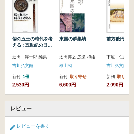
第四節 磐井と新羅の関係性
第五節 磐井の乱と社会編成の変化
おわりに
第Ⅱ部 六世紀前半から七世紀半ばの地域支配
制度
倭の五王の時代を考
東国の群集墳
前方後円墳
第一章 制度史的視角からみた国造制の成立
える : 五世紀の日本
はじめに
と東アジア
辻田 淳一郎 編集
太田博之 広瀬 和雄 日高 慎 田中 裕 編集
下垣 仁志 著
第一節 研究史と問題点の抽出
第二節 国造制の成立基準
吉川弘文館
雄山閣
吉川弘文館
第三節 「国」と国造制の成立
新刊
1冊
新刊
取り寄せ
新刊
取り寄せ
第四節 施行過程とその背景
2,530円
6,600円
2,090円
おわりに
第二章 ミヤケの位置づけとその射程
はじめに
第一節 旧説の形成
レビュー
第二節 現在の通説の形成
第三節 ミヤケ研究の課題と射程
レビューを書く
おわりに