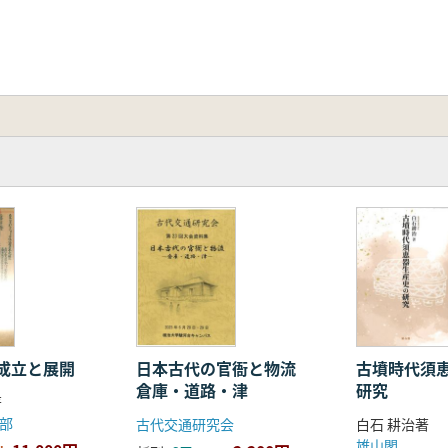
成立と展開
日本古代の官衙と物流
古墳時代須
倉庫・道路・津
研究
著
部
古代交通研究会
白石 耕治著
雄山閣