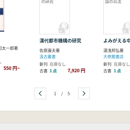
の研究
国の兵法
漢代都市機構の研究
よみがえる
西田太一郎著
佐原康夫著
湯浅邦弘著
汲古叢書
大修館書店
し
新刊
在庫なし
新刊
在庫なし
550 円~
7,920 円
古書
1 点
古書
1 点
1
/
5