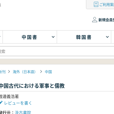
ご利用案
版
新規会員
中国書
韓国書
新刊
海外（日本語）
中国
中国古代における軍事と儒教
渡邊義浩著
レビューを書く
発行元
汲古書院