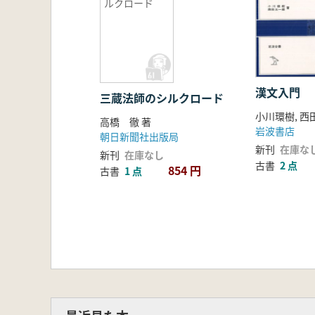
ルクロード
漢文入門
三蔵法師のシルクロード
小川環樹, 
高橋 徹 著
岩波書店
朝日新聞社出版局
新刊
在庫な
新刊
在庫なし
古書
2 点
854 円
古書
1 点