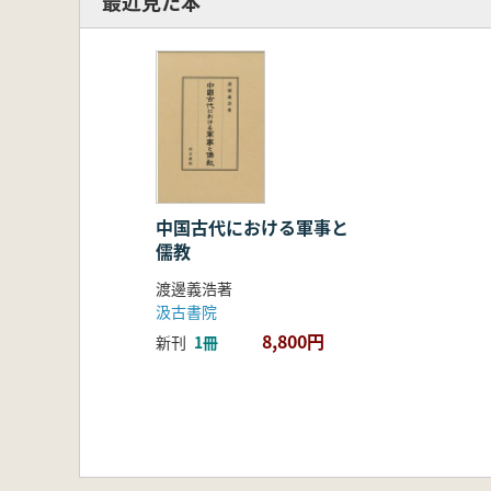
最近見た本
中国古代における軍事と
儒教
渡邊義浩著
汲古書院
8,800円
新刊
1冊