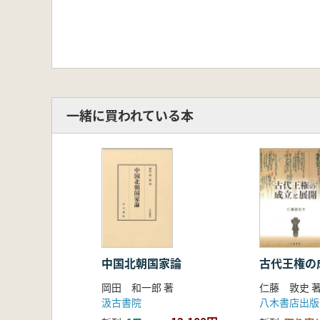
一緒に買われている本
中国北朝国家論
古代王権の
岡田 和一郎 著
仁藤 敦史 
汲古書院
八木書店出版