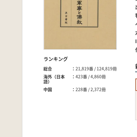
ランキング
総合
21,819番 / 124,819冊
海外（日本
423番 / 4,860冊
語）
中国
228番 / 2,372冊