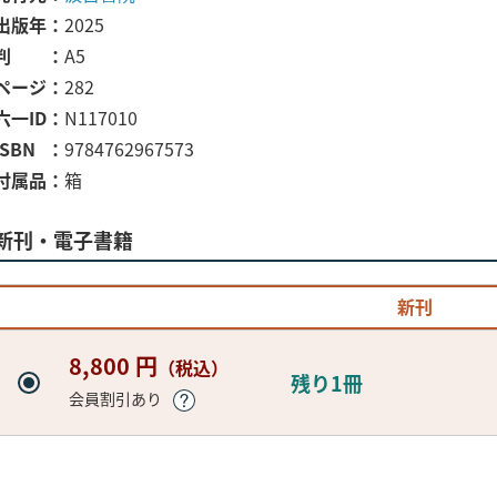
出版年
2025
判
A5
ページ
282
六一ID
N117010
ISBN
9784762967573
付属品
箱
新刊・電子書籍
新刊
8,800 円
（税込）
残り1冊
会員割引あり