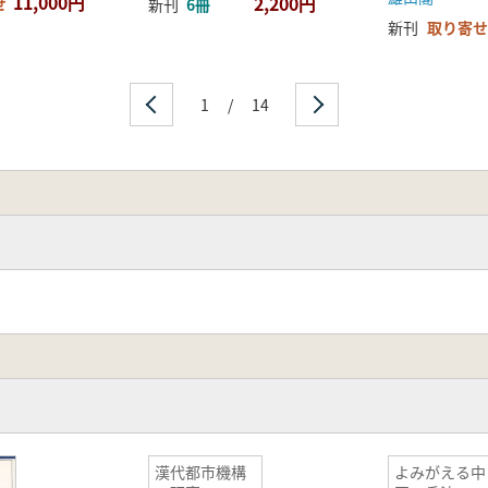
11,000円
2,200円
せ
新刊
6冊
新刊
取り寄せ
1
/
14
漢代都市機構
よみがえる中