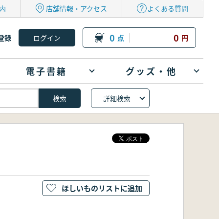
内
店舗情報・アクセス
よくある質問
0
0
登録
点
円
電子書籍
グッズ・他
詳細検索
ほしいものリストに追加