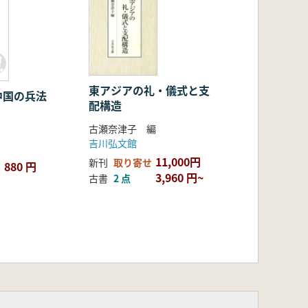
東アジアの礼・儀式と支
中国の兵法
配構造
古瀬奈津子 編
吉川弘文館
11,000円
新刊
取り寄せ
880 円
3,960 円~
古書
2 点