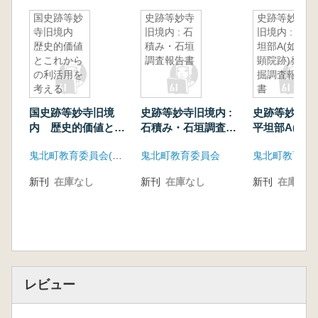
国史跡等妙
史跡等妙寺
史跡等妙寺
寺旧境内
旧境内 : 石
旧境内 : 平
歴史的価値
積み・石垣
坦部A(如意
とこれから
調査報告書
顕院跡)発
の利活用を
掘調査報告
考える
書
国史跡等妙寺旧境
史跡等妙寺旧境内 :
史跡等妙寺旧境
内 歴史的価値とこ
石積み・石垣調査報
平坦部A(如意
れからの利活用を考
告書
発掘調査報告
鬼北町教育委員会(愛媛県)
鬼北町教育委員会
鬼北町教育委
える
新刊
在庫なし
新刊
在庫なし
新刊
在庫なし
レビュー