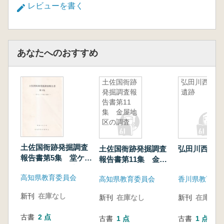
レビューを書く
あなたへのおすすめ
土佐国衙跡
弘田川西岸
発掘調査報
遺跡
告書第11
集 金屋地
区の調査
土佐国衙跡発掘調査
土佐国衙跡発掘調査
弘田川西岸遺
報告書第5集 堂ケ
報告書第11集 金屋
内・クゲ地区の調査
地区の調査
高知県教育委員会
高知県教育委員会
香川県教育委
新刊
在庫なし
新刊
在庫なし
新刊
在庫なし
古書
2 点
古書
1 点
古書
1 点