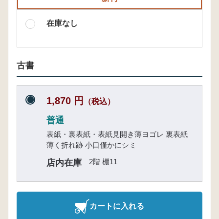
在庫なし
古書
1,870 円
（税込）
普通
表紙・裏表紙・表紙見開き薄ヨゴレ 裏表紙
薄く折れ跡 小口僅かにシミ
2階 棚11
店内在庫
カートに入れる