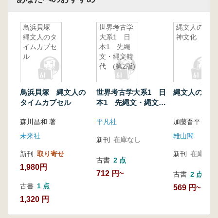
鳥浜貝塚
世界考古学
縄文人の精
縄文人のタ
大系1 日
神文化
イムカプセ
本1 先縄
ル
文・縄文時
代 (第2版)
鳥浜貝塚 縄文人の
世界考古学大系1 日
縄文人の精神
タイムカプセル
本1 先縄文・縄文時
代 (第2版)
森川昌和 著
平凡社
未来社
雄山閣
新刊
在庫なし
新刊
取り寄せ
新刊
在庫なし
古書
2 点
1,980円
712 円~
古書
2 点
古書
1 点
569 円~
1,320 円