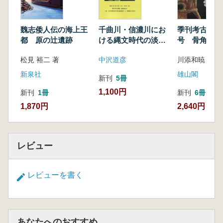
魏志倭人伝の海上王
千曲川・信濃川にお
季刊考古学 第
都 原の辻遺跡
ける縄文時代の淡水
号 骨角製装
漁撈 千曲川にサケ
らみえる縄文
松見 裕二 著
中沢道彦
川添和暁 編集
が遡上した頃
新泉社
雄山閣
新刊
5冊
1,100円
新刊
1冊
新刊
6冊
1,870円
2,640円
レビュー
レビューを書く
あなたへのおすすめ