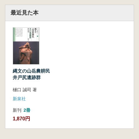
最近見た本
縄文の山岳農耕民
井戸尻遺跡群
樋口 誠司 著
新泉社
新刊
2冊
1,870円