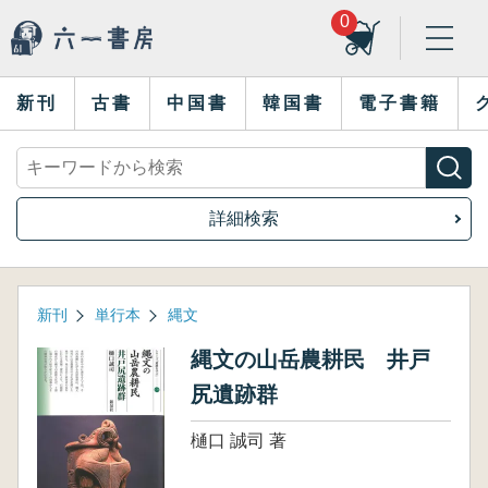
0
新刊
古書
中国書
韓国書
電子書籍
詳細検索
新刊
単行本
縄文
縄文の山岳農耕民 井戸
尻遺跡群
樋口 誠司 著