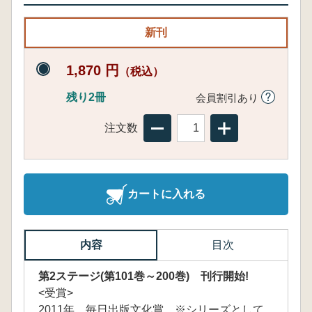
新刊
1,870 円
（税込）
残り2冊
会員割引あり
注文数
カートに入れる
内容
目次
第2ステージ(第101巻～200巻) 刊行開始!
<受賞>
2011年 毎日出版文化賞 ※シリーズとして