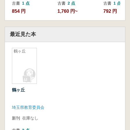
古書
1 点
古書
2 点
古書
1 点
854 円
1,760 円~
792 円
最近見た本
鶴ヶ丘
鶴ヶ丘
埼玉県教育委員会
新刊
在庫なし