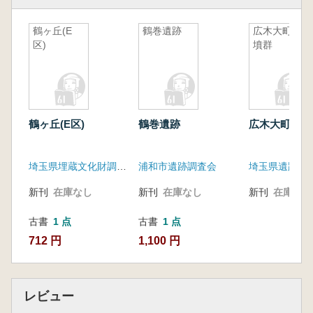
鶴ヶ丘(E
鶴巻遺跡
広木大町古
区)
墳群
鶴ヶ丘(E区)
鶴巻遺跡
広木大町古墳
埼玉県埋蔵文化財調査事業団
浦和市遺跡調査会
埼玉県遺跡調
新刊
在庫なし
新刊
在庫なし
新刊
在庫なし
古書
1 点
古書
1 点
712 円
1,100 円
レビュー