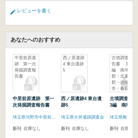
レビューを書く
あなたへのおすすめ
中里前原遺
西ノ原遺跡
古墳調査報
跡 第一次
4 東台遺跡
告書 第3
発掘調査報
5
編 南埼玉
告書
郡・北葛飾
郡・岩槻
市・春日部
市・古墳調
中里前原遺跡 第一
西ノ原遺跡4 東台遺
古墳調査報
査
次発掘調査報告書
跡5
3編 南埼玉
飾郡・岩槻市
埼玉県与野市中里前原遺跡遺跡調査会
埼玉県大井遺跡調査会
埼玉県教育委
部市・古墳調
新刊
在庫なし
新刊
在庫なし
新刊
在庫なし