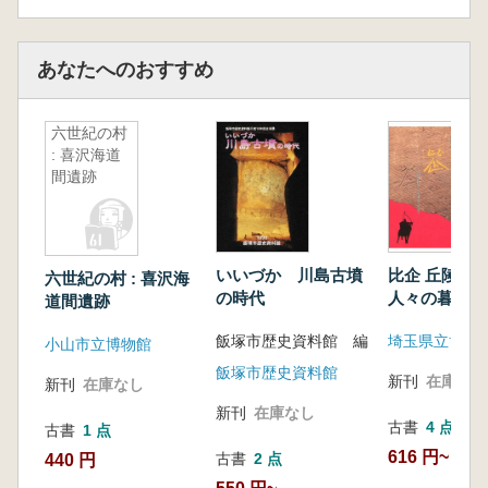
あなたへのおすすめ
六世紀の村
: 喜沢海道
間遺跡
いいづか 川島古墳
比企 丘陵に
六世紀の村 : 喜沢海
の時代
人々の暮らし
道間遺跡
飯塚市歴史資料館 編
埼玉県立博物
小山市立博物館
飯塚市歴史資料館
新刊
在庫なし
新刊
在庫なし
新刊
在庫なし
古書
4 点
古書
1 点
616 円~
古書
2 点
440 円