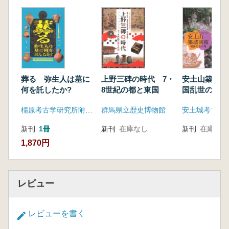
葬る 弥生人は墓に
上野三碑の時代 7・
安土山築城前
何を託したか?
8世紀の都と東国
国乱世の城
橿原考古学研究所附属博物館
群馬県立歴史博物館
安土城考古博
新刊
1冊
新刊
在庫なし
新刊
在庫なし
1,870円
レビュー
レビューを書く