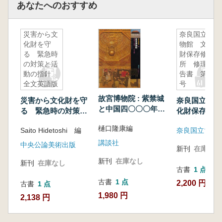
あなたへのおすすめ
災害から文
奈良国立博
化財を守
物館 文化
る 緊急時
財保存修理
の対策と活
所 修理報
動の指針
告書 第2
全文英語版
号
故宮博物院 : 紫禁城
災害から文化財を守
奈良国立博物
と中国四〇〇〇年の
る 緊急時の対策と
化財保存修理
文物
活動の指針 全文英
理報告書 第
樋口隆康編
Saito Hidetoshi 編
奈良国立博物
語版
講談社
中央公論美術出版
新刊
在庫なし
新刊
在庫なし
新刊
在庫なし
古書
1 点
古書
1 点
2,200 円
古書
1 点
1,980 円
2,138 円