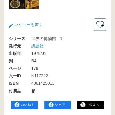
レビューを書く
＋
シリーズ
世界の博物館 1
発行元
講談社
出版年
1978/01
判
B4
ページ
178
六一ID
N117222
ISBN
4061425013
付属品
箱