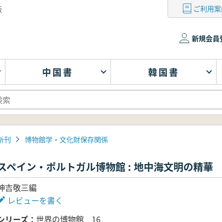
ご利用案
版
新規会員
中国書
韓国書
新刊
博物館学・文化財保存関係
スペイン・ポルトガル博物館 : 地中海文明の精華
神吉敬三編
レビューを書く
シリーズ
世界の博物館 16