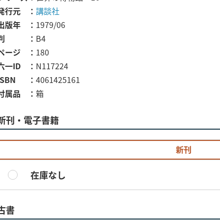
発行元
講談社
出版年
1979/06
判
B4
ページ
180
六一ID
N117224
ISBN
4061425161
付属品
箱
新刊・電子書籍
新刊
在庫なし
古書