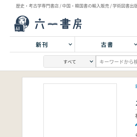
歴史・考古学専門書店 / 中国・韓国書の輸入販売 / 学術図書出
新刊
古書