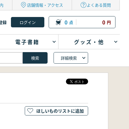
内
店舗情報・アクセス
よくある質問
0
0
登録
点
円
電子書籍
グッズ・他
詳細検索
ほしいものリストに追加