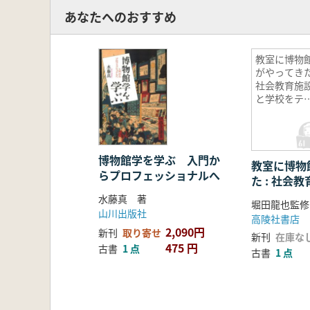
あなたへのおすすめ
教室に博物
がやってきた
社会教育施
と学校をテ
ビ会議で結
だ遠隔授業
試み
博物館学を学ぶ 入門か
教室に博物
らプロフェッショナルへ
た : 社会
をテレビ会
水藤真 著
堀田龍也監修
隔授業の試
山川出版社
高陵社書店
2,090円
新刊
取り寄せ
新刊
在庫な
475 円
古書
1 点
古書
1 点