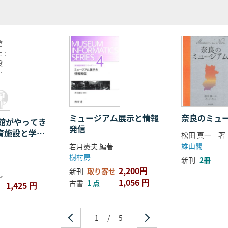
館
 :
設
レ
ん
の
ミュージアム展示と情報
奈良のミュ
館がやってき
発信
教育施設と学校
松田 真一 著
議で結んだ遠
雄山閣
若月憲夫 編著
み
樹村房
新刊
2冊
2,200円
新刊
取り寄せ
し
1,056 円
古書
1 点
1,425 円
1
/
5