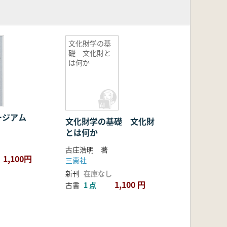
文化財学の基
礎 文化財と
は何か
ージアム
文化財学の基礎 文化財
とは何か
古庄浩明 著
1,100円
三恵社
新刊
在庫なし
1,100 円
古書
1 点