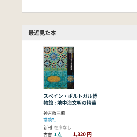
最近見た本
スペイン・ポルトガル博
物館 : 地中海文明の精華
神吉敬三編
講談社
新刊
在庫なし
1,320 円
古書
1 点