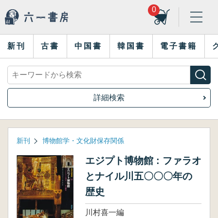
0
新刊
古書
中国書
韓国書
電子書籍
詳細検索
新刊
博物館学・文化財保存関係
エジプト博物館 : ファラオ
とナイル川五〇〇〇年の
歴史
川村喜一編