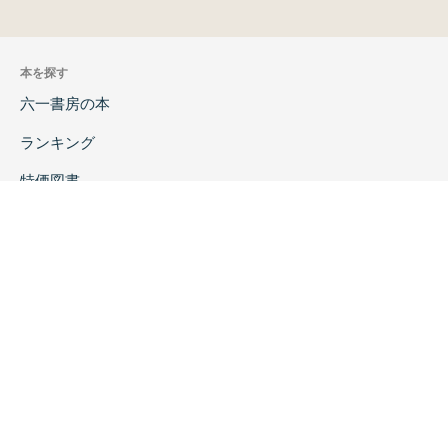
本を探す
六一書房の本
ランキング
特価図書
特集
書店様へ
著者ログイン
会社案内
お問い合わせ
リンク