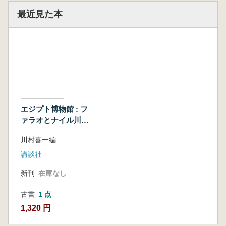
最近見た本
エジプト博物館 : フ
ァラオとナイル川五
〇〇〇年の歴史
川村喜一編
講談社
新刊
在庫なし
古書
1 点
1,320 円