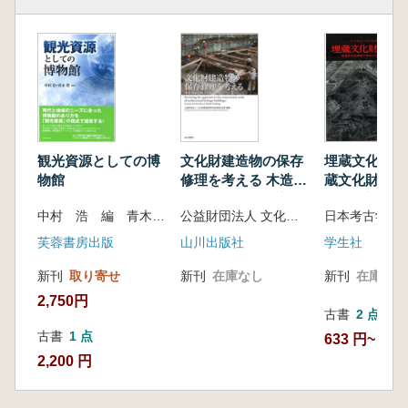
観光資源としての博
文化財建造物の保存
埋蔵文化財白
物館
修理を考える 木造建
蔵文化財破壊
築の理念とあり方
とその対策
中村 浩 編 青木 豊 編
公益財団法人 文化財建造物保存技術協会 編集
日本考古学協
芙蓉書房出版
山川出版社
学生社
新刊
取り寄せ
新刊
在庫なし
新刊
在庫なし
2,750円
古書
2 点
古書
1 点
633 円~
2,200 円