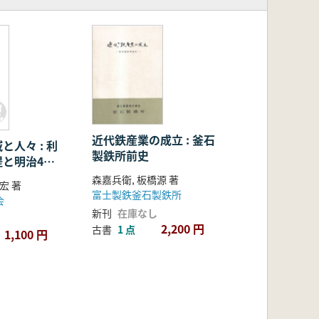
水
近代鉄産業の成立 : 釜石
と人々 : 利
製鉄所前史
と明治43
森嘉兵衛, 板橋源 著
宏 著
富士製鉄釜石製鉄所
会
新刊
在庫なし
2,200 円
古書
1 点
1,100 円