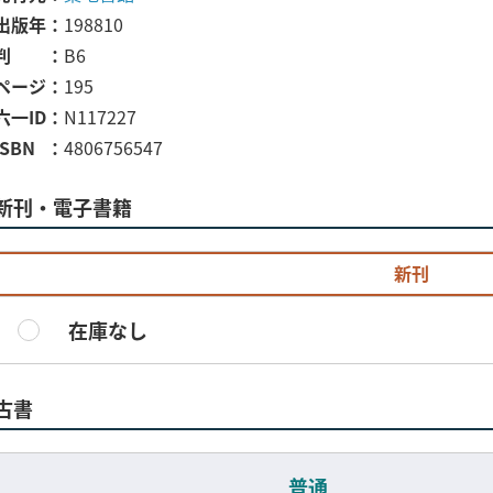
出版年
198810
判
B6
ページ
195
六一ID
N117227
ISBN
4806756547
新刊・電子書籍
新刊
在庫なし
古書
普通