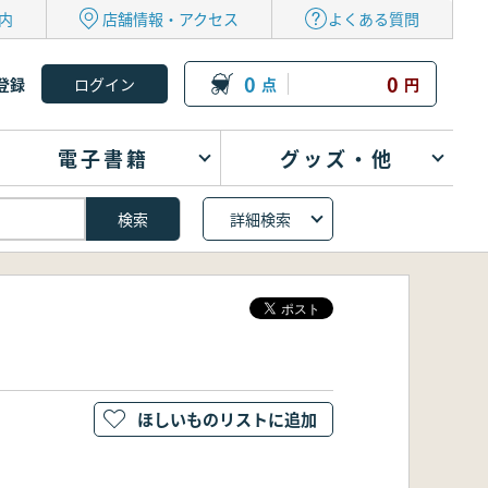
内
店舗情報・アクセス
よくある質問
0
0
登録
点
円
電子書籍
グッズ・他
詳細検索
ほしいものリストに追加