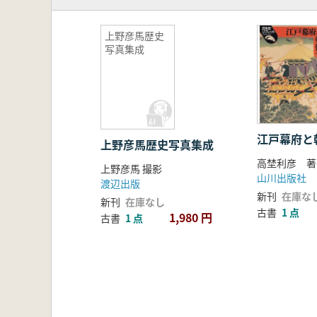
上野彦馬歴史
写真集成
江戸幕府と
上野彦馬歴史写真集成
高埜利彦 著
上野彦馬 撮影
山川出版社
渡辺出版
新刊
在庫な
新刊
在庫なし
古書
1 点
1,980 円
古書
1 点