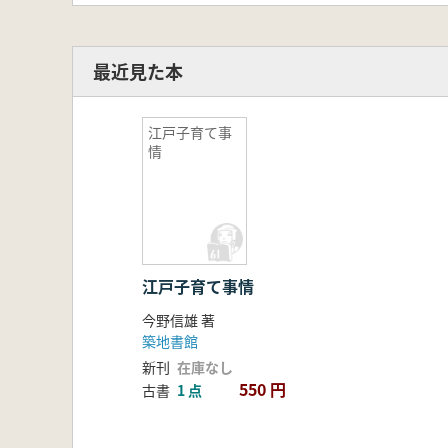
最近見た本
江戸子育て事
情
江戸子育て事情
今野信雄 著
築地書館
新刊
在庫なし
550 円
古書
1 点