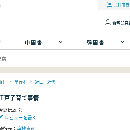
ご利用案
版
新規会員
中国書
韓国書
新刊
単行本
近世・近代
江戸子育て事情
今野信雄 著
レビューを書く
発行元
築地書館