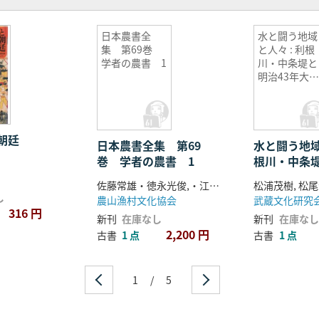
日本農書全
水と闘う地域
集 第69巻
と人々 : 利根
学者の農書 1
川・中条堤と
明治43年大
害
朝廷
日本農書全集 第69
水と闘う地域
巻 学者の農書 1
根川・中条堤
年大水害
佐藤常雄・徳永光俊,・江藤彰彦 編
松浦茂樹, 松尾
し
農山漁村文化協会
武蔵文化研究
316 円
新刊
在庫なし
新刊
在庫なし
2,200 円
古書
1 点
古書
1 点
1
/
5