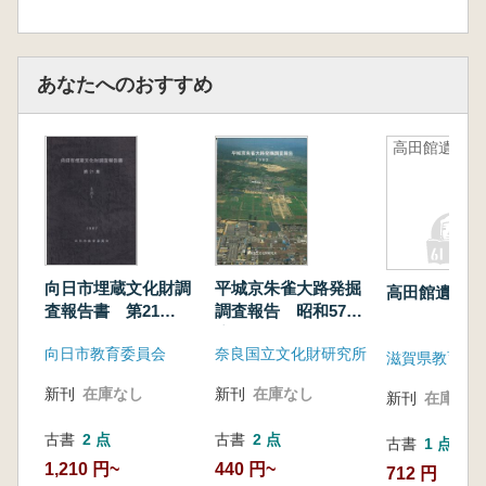
あなたへのおすすめ
高田館遺跡
向日市埋蔵文化財調
平城京朱雀大路発掘
高田館遺跡
査報告書 第21
調査報告 昭和57年
集
度
向日市教育委員会
奈良国立文化財研究所
新刊
在庫なし
新刊
在庫なし
新刊
在庫なし
古書
2 点
古書
2 点
古書
1 点
1,210 円~
440 円~
712 円