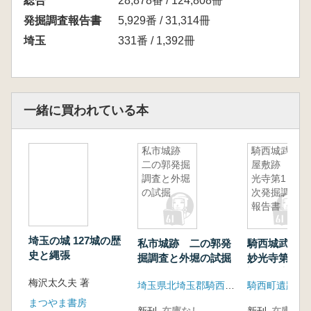
総合
28,878番 / 124,808冊
発掘調査報告書
5,929番 / 31,314冊
埼玉
331番 / 1,392冊
一緒に買われている本
私市城跡
騎西城武家
二の郭発掘
屋敷跡 妙
調査と外堀
光寺第1・2
の試掘
次発掘調査
報告書
埼玉の城 127城の歴
私市城跡 二の郭発
騎西城武家
史と縄張
掘調査と外堀の試掘
妙光寺第1・
調査報告書
梅沢太久夫 著
埼玉県北埼玉郡騎西町教育委員会
騎西町遺跡調
まつやま書房
新刊
在庫なし
新刊
在庫なし