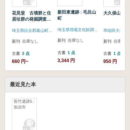
新田東遺跡 : 毛呂山
花見堂 古墳群と住
大久保山4
町
居址群の発掘調査報
告
埼玉県埋蔵文化財調査事業団 埼玉県
埼玉県比企郡嵐山町教育委員会
早稲田大学出
新刊
在庫なし
新刊
在庫なし
新刊
在庫なし
古書
1 点
古書
2 点
古書
1 点
3,344 円
660 円~
950 円
最近見た本
長竹遺跡5 :
加須市