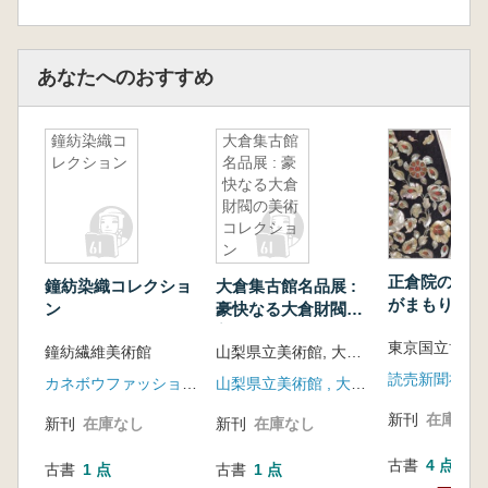
あなたへのおすすめ
鐘紡染織コ
大倉集古館
レクション
名品展 : 豪
快なる大倉
財閥の美術
コレクショ
ン
正倉院の世界 
鐘紡染織コレクショ
大倉集古館名品展 :
がまもり伝え
ン
豪快なる大倉財閥の
美術コレクション
鐘紡繊維美術館
山梨県立美術館, 大倉集古館編
読売新聞社、N
カネボウファッション研究所
山梨県立美術館 , 大倉集古館
新刊
在庫なし
新刊
在庫なし
新刊
在庫なし
古書
4 点
古書
1 点
古書
1 点