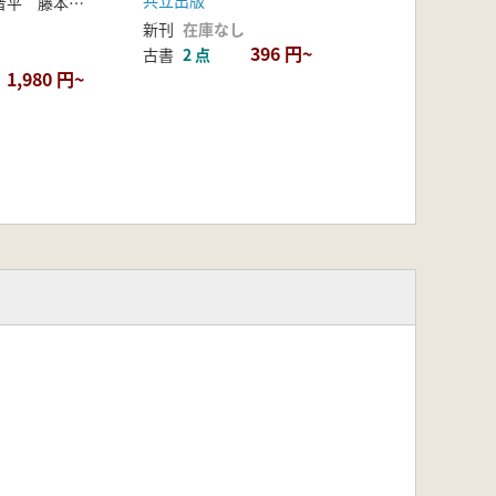
共立出版
麻生優 加藤晋平 藤本強 編
新刊
在庫なし
396 円~
古書
2 点
1,980 円~