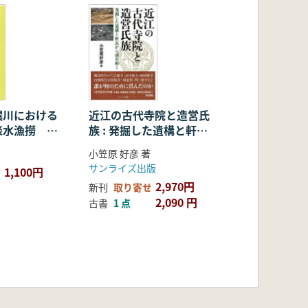
濃川における
近江の古代寺院と造営氏
淡水漁撈 千
族 : 発掘した遺構と軒瓦
が遡上した頃
から謎を解く
小笠原 好彦 著
サンライズ出版
1,100円
2,970円
新刊
取り寄せ
2,090 円
古書
1 点