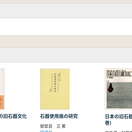
石器使用痕の研究
の旧石器文化
日本の旧石器
巻)
御堂島 正 著