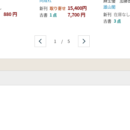
同成社
雄山閣
15,400円
し
新刊
取り寄せ
880 円
7,700 円
新刊
在庫なし
古書
1 点
古書
3 点
1
/
5