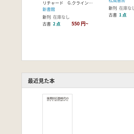
松風書房
リチャード G.クライン ブレイク・エドガー 著 鈴木 淑美 訳
新刊
在庫な
新書館
古書
1 点
新刊
在庫なし
550 円~
古書
2 点
最近見た本