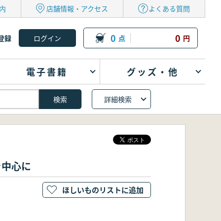
内
店舗情報・アクセス
よくある質問
0
0
登録
点
円
電子書籍
グッズ・他
詳細検索
を中心に
ほしいものリストに追加