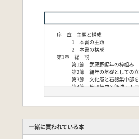
序 章 主題と構成
1 本書の主題
2 本書の構成
第1章 総 説
第1節 武蔵野編年の枠組み
第2節 編年の基礎としての立
第3節 文化層と石器集中部を
第4節 集団構成と領域・人口
第5節分析の手順
第2章 第2群・第3群
第1節 茂呂遺跡をめぐって
第2節 第2群・第3群の分析
第3節 第2群・第3群の様相
一緒に買われている本
第3章 第4群
第1節 面取尖頭器石器群の分