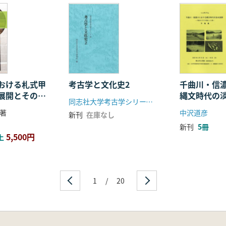
の分析と様相
おける札式甲
考古学と文化史2
千曲川・信
展開とその背
縄文時代の
同志社大学考古学シリーズ刊行会
曲川にサケ
年代測定値一覧
著
中沢道彦
新刊
在庫なし
成
新刊
5冊
核石材組成
5,500円
上
成
石材組成.
成
状石器・石核石材組成
1
/
20
器組成