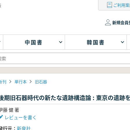
ご利用案
版
新規会員
中国書
韓国書
新刊
単行本
旧石器
後期旧石器時代の新たな遺跡構造論 : 東京の遺跡
伊藤 健 著
レビューを書く
発行元
新泉社