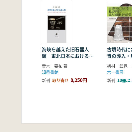
第2節 第4群の分析
第3節 第4群の様相
第4節 第4群の細分
第5節 第4a群および第4b群
第4章 新たな遺跡構造論
第1節 周辺地域の様相
第2節 武蔵野台地の行動様態
海峡を越えた旧石器人
古墳時代に
類 東北日本における細
冑の導入・
別 表
石刃石器群の技術と石材
景
1 2013年以降の放射性炭素
青木 要祐 著
初村 武寛 
の変化
2 第2群の石器集中部石器組
知泉書館
六一書房
3 第2群のナイフ形石器・石
8,250円
新刊
取り寄せ
新刊
10冊以
4 第3群の石器集中部石器組
5 第3群のナイフ形石器・石核
6 第4群の石器集中部石器組
7 第4群のナイフ形石器・角錐
8 相模野台地の石器集中部石