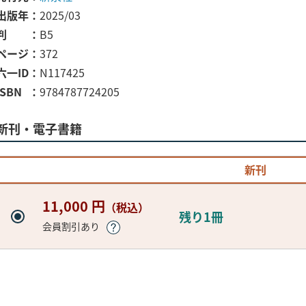
出版年
2025/03
判
B5
ページ
372
六一ID
N117425
ISBN
9784787724205
新刊・電子書籍
新刊
11,000 円
（税込）
残り1冊
会員割引あり